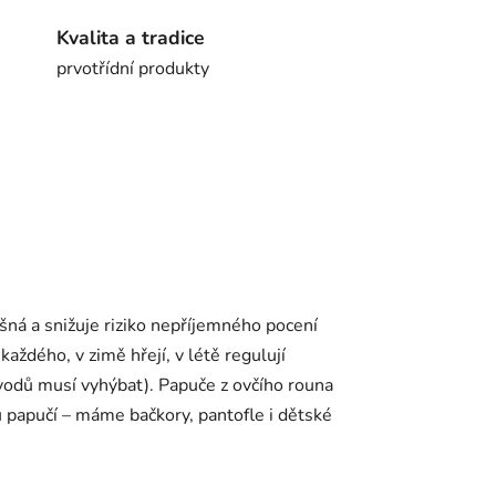
Kvalita a tradice
prvotřídní produkty
yšná a snižuje riziko nepříjemného pocení
aždého, v zimě hřejí, v létě regulují
vodů musí vyhýbat). Papuče z ovčího rouna
uhů papučí – máme bačkory, pantofle i dětské