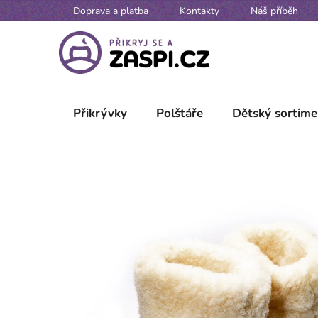
Přejít na obsah
Doprava a platba
Kontakty
Náš příběh
Přikrývky
Polštáře
Dětský sortime