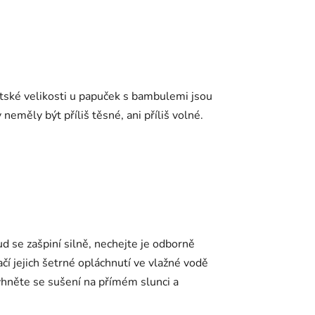
ětské velikosti u papuček s bambulemi jsou
ěly být příliš těsné, ani příliš volné.
d se zašpiní silně, nechejte je odborně
ačí jejich šetrné opláchnutí ve vlažné vodě
yhněte se sušení na přímém slunci a