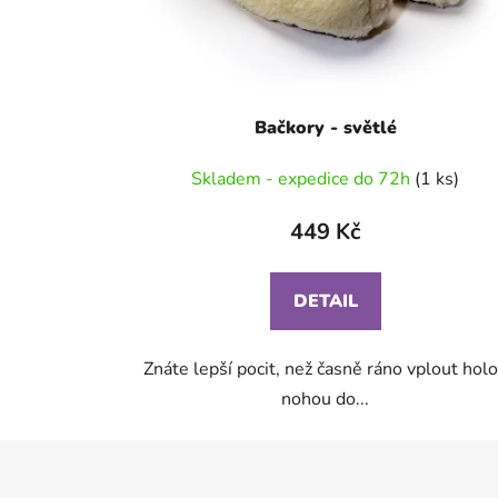
Bačkory - světlé
Skladem - expedice do 72h
(1 ks)
449 Kč
DETAIL
Znáte lepší pocit, než časně ráno vplout hol
nohou do...
Z