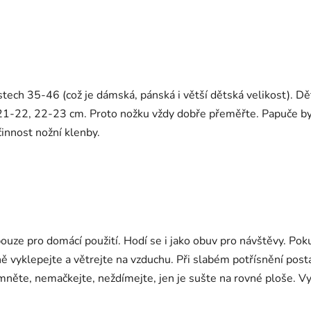
stech 35-46 (což je dámská, pánská i větší dětská velikost). D
-22, 22-23 cm. Proto nožku vždy dobře přeměřte. Papuče by nem
innost nožní klenby.
ze pro domácí použití. Hodí se i jako obuv pro návštěvy. Poku
mně vyklepejte a větrejte na vzduchu. Při slabém potřísnění post
omněte, nemačkejte, neždímejte, jen je sušte na rovné ploše. V