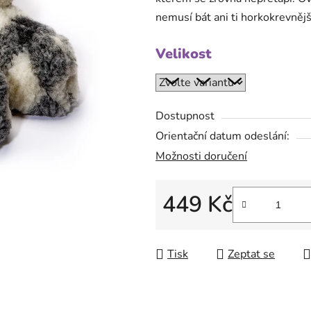
5
nemusí bát ani ti horkokrevněj
hvězdiček.
Velikost
Dostupnost
Orientační datum odeslání:
Možnosti doručení
449 Kč
Měrná cena:
Tisk
Zeptat se