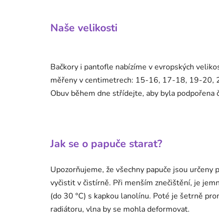
Naše velikosti
Bačkory i pantofle nabízíme v evropských veliko
měřeny v centimetrech: 15-16, 17-18, 19-20, 21
Obuv během dne střídejte, aby byla podpořena č
Jak se o papuče starat?
Upozorňujeme, že všechny papuče jsou určeny pou
vyčistit v čistírně. Při menším znečištění, je je
(do 30 °C) s kapkou lanolínu. Poté je šetrně pr
radiátoru, vlna by se mohla deformovat.