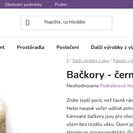
Obchodní podmínky
Podmínky ochrany osobních údajů
nt
Prostěradla
Povlečení
Další výrobky z v
Domů
/
Další výrobky z vlny
/
Papuče z v
Bačkory - čer
Průměrné
Neohodnoceno
Podrobnosti ho
hodnocení
Znáte lepší pocit, než časně r
produktu
Nebo naopak večer udělat poh
je
Kárované bačkory jsou pro všech
0,0
všem bez rozdílu věku. Ocení j
z
kterém se zrovna nepřetápí. Ovč