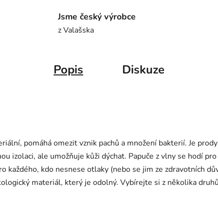
Jsme český výrobce
z Valašska
Popis
Diskuze
eriální, pomáhá omezit vznik pachů a množení bakterií. Je prod
u izolaci, ale umožňuje kůži dýchat. Papuče z vlny se hodí pro k
pro každého, kdo nesnese otlaky (nebo se jim ze zdravotních dů
 ekologický materiál, který je odolný. Vybírejte si z několika dr