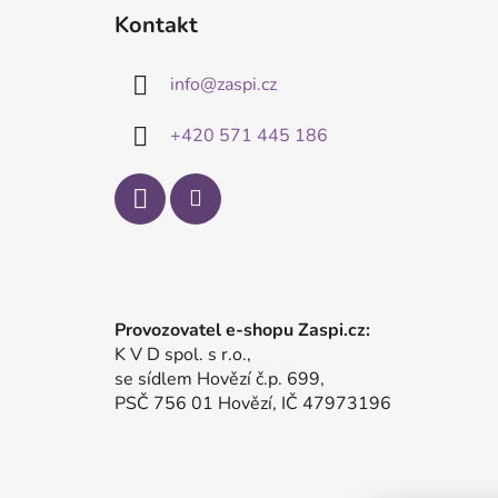
á
Kontakt
p
a
info
@
zaspi.cz
t
í
+420 571 445 186
Provozovatel e-shopu Zaspi.cz:
K V D spol. s r.o.,
se sídlem Hovězí č.p. 699,
PSČ 756 01 Hovězí, IČ 47973196