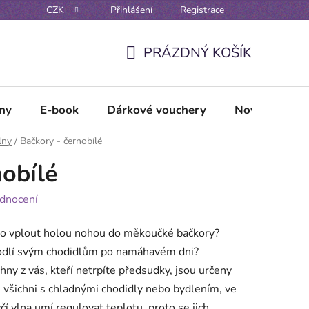
CZK
Přihlášení
Registrace
Reklamační řád
Vzorové formuláře odstoupení / reklamace
PRÁZDNÝ KOŠÍK
NÁKUPNÍ
KOŠÍK
lny
E-book
Dárkové vouchery
Novinky
lny
/
Bačkory - černobílé
nobílé
dnocení
áno vplout holou nohou do měkoučké bačkory?
odlí svým chodidlům po namáhavém dni?
ny z vás, kteří netrpíte předsudky, jsou určeny
e všichni s chladnými chodidly nebo bydlením, ve
í vlna umí regulovat teplotu, proto se jich