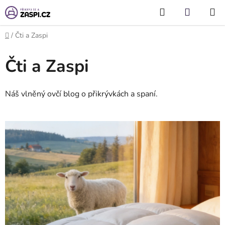
Přejít na obsah
Hledat
NÁKUP
KOŠÍK
Domů
/
Čti a Zaspi
Čti a Zaspi
Náš vlněný ovčí blog o přikrývkách a spaní.
V
ý
p
i
s
č
l
á
n