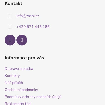
c
Kontakt
p
í
p
a
info
@
zaspi.cz
r
t
v
í
k
+420 571 445 186
y
v
ý
p
i
Informace pro vás
s
u
Doprava a platba
Kontakty
Náš příběh
Obchodní podmínky
Podmínky ochrany osobních údajů
Reklamační řád