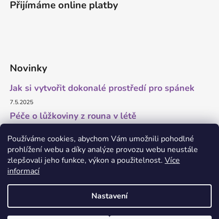
Přijímáme online platby
Novinky
Jak si vytvořit dokonalé prostředí pro spánek
7.5.2025
Péče o lůžkoviny z rouna v létě
11.7.2023
Používáme cookies, abychom Vám umožnili pohodlné
prohlížení webu a díky analýze provozu webu neustále
zlepšovali jeho funkce, výkon a použitelnost.
Více
informací
O marketing a grafiku se stará Brandedguys.com
Nastavení
Vytvořil Shoptet