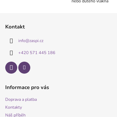
nebo dutého vlákna
v
k
Z
y
á
v
Kontakt
ý
p
p
a
i
info
@
zaspi.cz
t
s
í
u
+420 571 445 186
Informace pro vás
Doprava a platba
Kontakty
Náš příběh