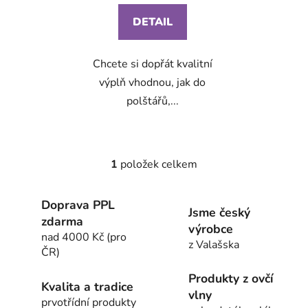
DETAIL
Chcete si dopřát kvalitní
výplň vhodnou, jak do
polštářů,...
1
položek celkem
O
v
l
Doprava PPL
Jsme český
á
zdarma
výrobce
d
nad 4000 Kč (pro
a
z Valašska
ČR)
c
í
Produkty z ovčí
Kvalita a tradice
p
vlny
prvotřídní produkty
r