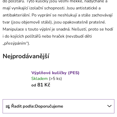
do polštářů. Tyto kuličky jsou velmi měkké, nadýchané a
mají vynikající izolační schopnosti. Jsou antistatické a
antibakteriální. Po vyprání se neshlukují a stále zachovávají
tvar (jsou objemově stálé), jsou opakovatelně pratelné.
Manipulace s touto výplní je snadná. Nešustí, proto se hodí
i do kojících polštářů nebo hraček (nevzbudí děti
„přesýpáním“).
Nejprodávanější
Výplňové kuličky (PES)
Skladem
(>5 ks)
81 Kč
od
Ř
Řadit podle:
Doporučujeme
a
z