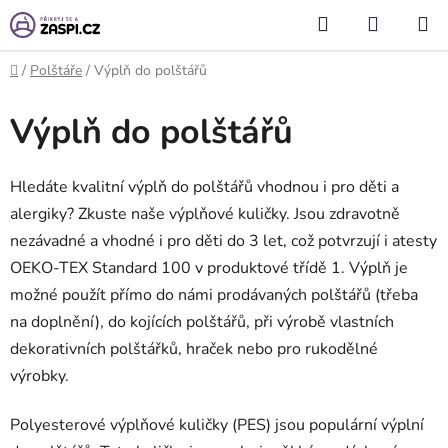
Přejít na obsah
Hledat
NÁKUP
KOŠÍK
Domů
/
Polštáře
/
Výplň do polštářů
Výplň do polštářů
Hledáte kvalitní výplň do polštářů vhodnou i pro děti a
alergiky? Zkuste naše výplňové kuličky. Jsou zdravotně
nezávadné a vhodné i pro děti do 3 let, což potvrzují i atesty
OEKO-TEX Standard 100 v produktové třídě 1. Výplň je
možné použít přímo do námi prodávaných polštářů (třeba
na doplnění), do kojících polštářů, při výrobě vlastních
dekorativních polštářků, hraček nebo pro rukodělné
výrobky.
Polyesterové výplňové kuličky (PES) jsou populární výplní