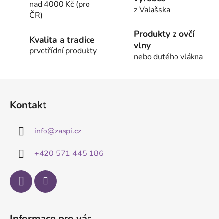
d
nad 4000 Kč (pro
a
z Valašska
ČR)
c
í
Produkty z ovčí
Kvalita a tradice
p
vlny
prvotřídní produkty
r
nebo dutého vlákna
v
k
Z
y
á
v
Kontakt
ý
p
p
a
i
info
@
zaspi.cz
t
s
í
u
+420 571 445 186
Informace pro vás