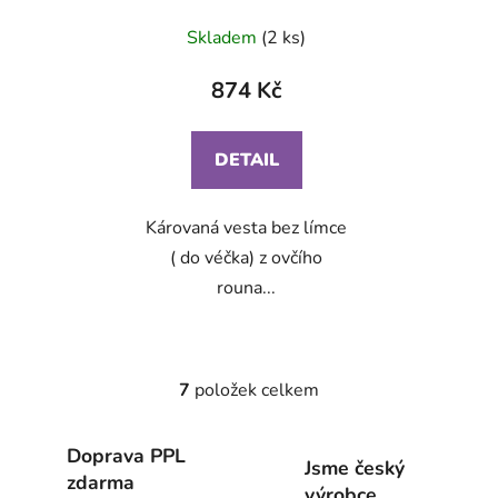
Skladem
(2 ks)
874 Kč
DETAIL
Károvaná vesta bez límce
( do véčka) z ovčího
rouna...
7
položek celkem
O
v
l
Doprava PPL
Jsme český
á
zdarma
výrobce