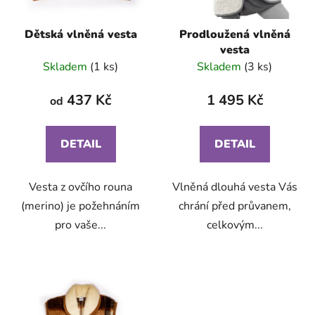
o
ů
d
Dětská vlněná vesta
Prodloužená vlněná
u
vesta
k
Skladem
(1 ks)
Skladem
(3 ks)
t
ů
437 Kč
1 495 Kč
od
DETAIL
DETAIL
Vesta z ovčího rouna
Vlněná dlouhá vesta Vás
(merino) je požehnáním
chrání před průvanem,
pro vaše...
celkovým...