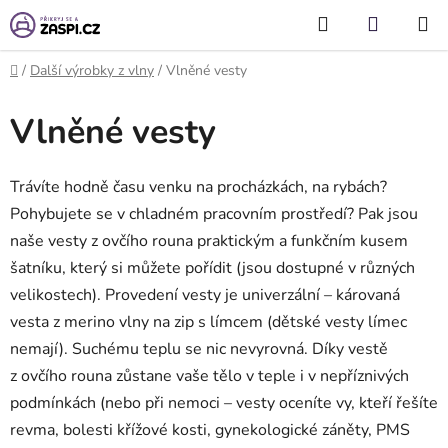
Přejít na obsah
Hledat
NÁKUP
KOŠÍK
Domů
/
Další výrobky z vlny
/
Vlněné vesty
Vlněné vesty
Trávíte hodně času venku na procházkách, na rybách?
Pohybujete se v chladném pracovním prostředí? Pak jsou
naše vesty z ovčího rouna praktickým a funkčním kusem
šatníku, který si můžete pořídit (jsou dostupné v různých
velikostech). Provedení vesty je univerzální – károvaná
vesta z merino vlny na zip s límcem (dětské vesty límec
nemají). Suchému teplu se nic nevyrovná.
Díky vestě
z ovčího rouna zůstane vaše tělo v teple i v nepříznivých
podmínkách (nebo při nemoci – vesty oceníte vy, kteří řešíte
revma, bolesti křížové kosti, gynekologické záněty, PMS