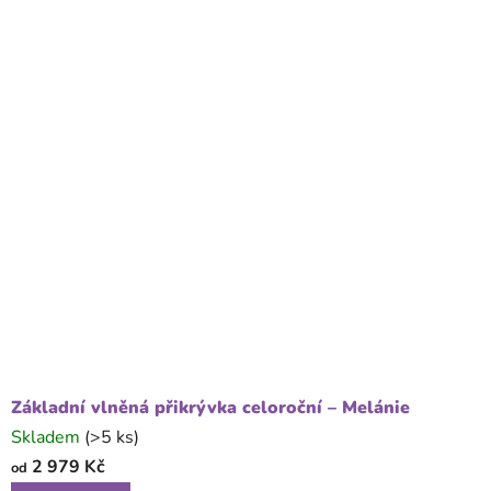
y
-
o
n
á
s
Základní vlněná přikrývka celoroční – Melánie
Skladem
(>5 ks)
2 979 Kč
od