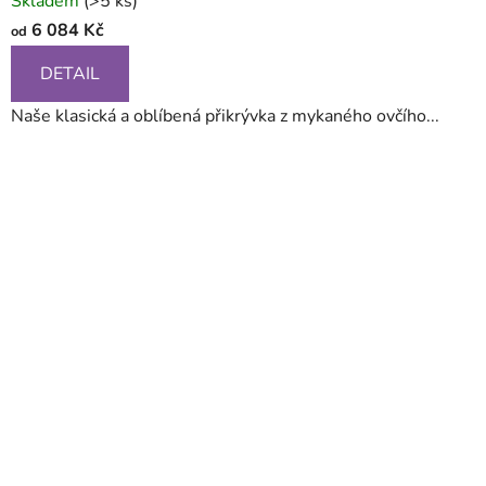
Skladem
(>5 ks)
6 084 Kč
od
DETAIL
Naše klasická a oblíbená přikrývka z mykaného ovčího...