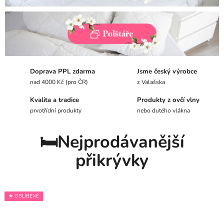
ý
v
k
y
Doprava PPL zdarma
Jsme český výrobce
nad 4000 Kč (pro ČR)
z Valašska
z
Kvalita a tradice
Produkty z ovčí vlny
o
prvotřídní produkty
nebo dutého vlákna
v
🛏️Nejprodávanější
č
přikrývky
í
v
l
★ OBLÍBENÉ
★ OBLÍBENÉ
★ OBLÍBENÉ
★ OBLÍBENÉ
★ OBLÍBENÉ
★ OBLÍBENÉ
n