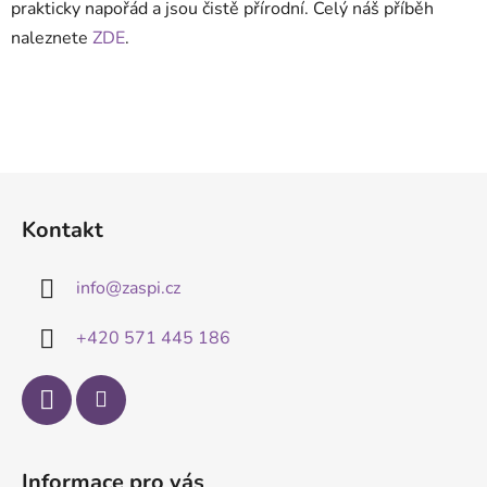
prakticky napořád a jsou čistě přírodní.
Celý náš příběh
naleznete
ZDE
.
Z
á
Kontakt
p
a
info
@
zaspi.cz
t
í
+420 571 445 186
Informace pro vás