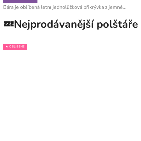
Bára je oblíbená letní jednolůžková přikrývka z jemné...
💤Nejprodávanější polštáře
★ OBLÍBENÉ
★ OBLÍBENÉ
★ OBLÍBENÉ