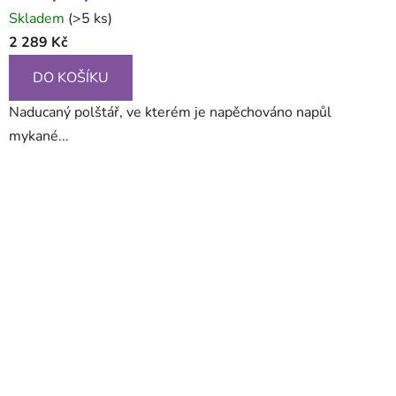
Skladem
(>5 ks)
2 289 Kč
DO KOŠÍKU
Naducaný polštář, ve kterém je napěchováno napůl
mykané...