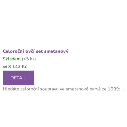
Celoroční ovčí set smetanový
Skladem
(>5 ks)
8 142 Kč
od
DETAIL
Hledáte celoroční soupravu ve smetanové barvě ze 100%...