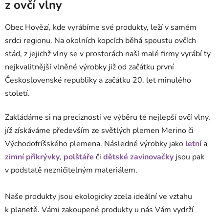
z ovčí vlny
Obec Hovězí, kde vyrábíme své produkty, leží v samém
srdci regionu. Na okolních kopcích běhá spoustu ovčích
stád, z jejichž vlny se v prostorách naší malé firmy vyrábí ty
nejkvalitnější vlněné výrobky již od začátku první
Československé republiky a začátku 20. let minulého
století.
Zakládáme si na preciznosti ve výběru té nejlepší ovčí vlny,
jíž získáváme především ze světlých plemen Merino či
Východofríšského plemena. Následné výrobky jako
letní
a
zimní přikrývky
,
polštáře
či
dětské zavinovačky
jsou pak
v podstatě nezničitelným materiálem.
Naše produkty jsou ekologicky zcela ideální ve vztahu
k planetě. Vámi zakoupené produkty u nás Vám vydrží