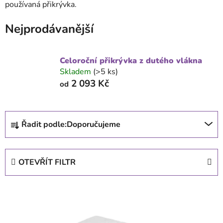
používaná přikrývka.
Nejprodávanější
Celoroční přikrývka z dutého vlákna
Skladem
(>5 ks)
2 093 Kč
od
Ř
Řadit podle:
Doporučujeme
a
z
e
OTEVŘÍT FILTR
n
í
V
p
ý
r
p
o