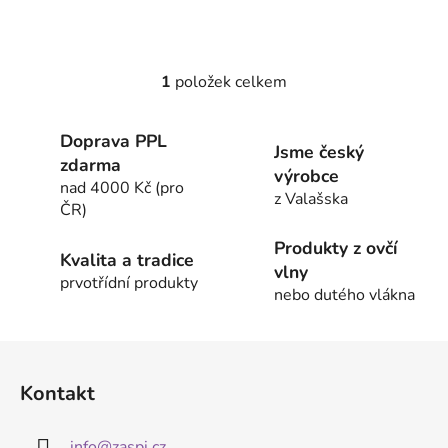
1
položek celkem
O
v
l
Doprava PPL
Jsme český
á
zdarma
výrobce
d
nad 4000 Kč (pro
a
z Valašska
ČR)
c
í
Produkty z ovčí
Kvalita a tradice
p
vlny
prvotřídní produkty
r
nebo dutého vlákna
v
k
Z
y
á
v
Kontakt
ý
p
p
a
i
info
@
zaspi.cz