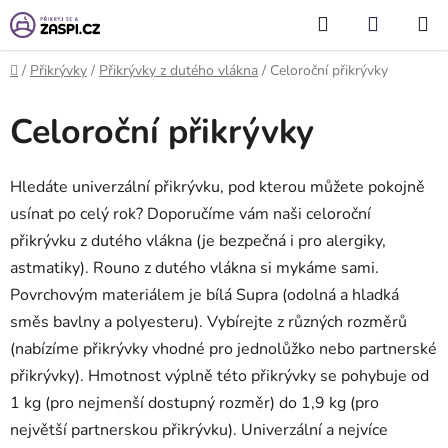
Přejít na obsah
Hledat
NÁKUP
KOŠÍK
Domů
/
Přikrývky
/
Přikrývky z dutého vlákna
/
Celoroční přikrývky
Celoroční přikrývky
Hledáte univerzální přikrývku, pod kterou můžete pokojně
usínat po celý rok? Doporučíme vám naši celoroční
přikrývku z dutého vlákna (je bezpečná i pro alergiky,
astmatiky). Rouno z dutého vlákna si mykáme sami.
Povrchovým materiálem je bílá Supra (odolná a hladká
směs bavlny a polyesteru). Vybírejte z různých rozměrů
(nabízíme přikrývky vhodné pro jednolůžko nebo partnerské
přikrývky). Hmotnost výplně této přikrývky se pohybuje od
1 kg (pro nejmenší dostupný rozměr) do 1,9 kg (pro
největší partnerskou přikrývku). Univerzální a nejvíce