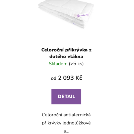
i
d
s
u
p
k
r
t
o
ů
d
Celoroční přikrývka z
u
dutého vlákna
k
Skladem
(>5 ks)
t
ů
2 093 Kč
od
DETAIL
Celoroční antialergická
přikrývky jednolůžkové
a...