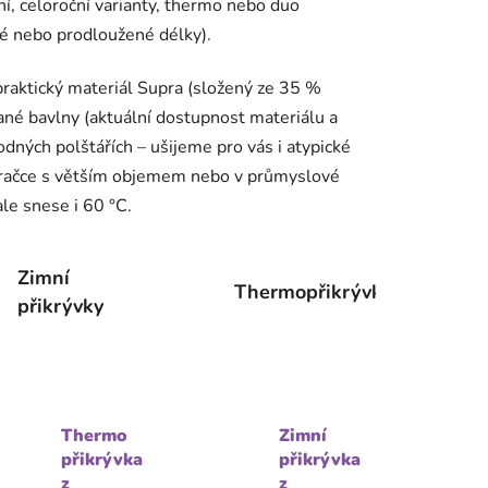
imní, celoroční varianty, thermo nebo duo
ké nebo prodloužené délky).
praktický materiál Supra (složený ze 35 %
vané bavlny (aktuální dostupnost materiálu a
odných polštářích – ušijeme pro vás i atypické
 pračce s větším objemem nebo v průmyslové
le snese i 60 °C.
Zimní
Thermopřikrývky
přikrývky
Thermo
Zimní
přikrývka
přikrývka
z
z