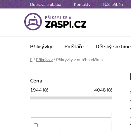
Přejít na obsah
Doprava a platba
Kontakty
Náš příběh
Přikrývky
Polštáře
Dětský sortime
Domů
/
Přikrývky
/
Přikrývky z dutého vlákna
P
o
Cena
s
1944
Kč
4048
Kč
t
r
a
n
n
í