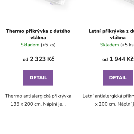
o
d
u
k
t
Thermo přikrývka z dutého
Letní přikrývka z 
vlákna
vlákna
ů
Skladem
(>5 ks)
Skladem
(>5 ks
2 323 Kč
1 944 Kč
od
od
DETAIL
DETAIL
Thermo antialergická přikrývka
Letní antialergická přik
135 x 200 cm. Náplní je...
x 200 cm. Náplní j