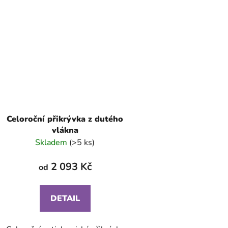
Celoroční přikrývka z dutého
vlákna
Skladem
(>5 ks)
2 093 Kč
od
DETAIL