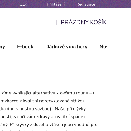
CZK
Přihlášení
Registrace
Reklamační řád
Vzorové formuláře odstoupení / reklamace
PRÁZDNÝ KOŠÍK
NÁKUPNÍ
KOŠÍK
lny
E-book
Dárkové vouchery
Novinky
ízíme vynikající alternativu k ovčímu rounu – u
mykačce z kvalitní nerecyklované střiže).
tkaninu s hustou vazbou). Naše přikrývky
osti, zaručí vám zdravý a kvalitní spánek.
šný. Přikrývky z dutého vlákna jsou vhodné pro