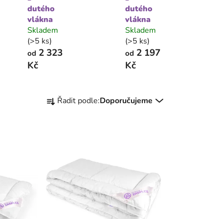
dutého
dutého
vlákna
vlákna
Skladem
Skladem
(>5 ks)
(>5 ks)
2 323
2 197
od
od
Kč
Kč
Ř
Řadit podle:
Doporučujeme
a
z
e
n
í
p
r
o
d