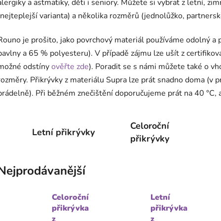
alergiky a astmatiky, děti i seniory. Můžete si vybrat z letní, z
(nejteplejší varianta) a několika rozměrů (jednolůžko, partners
Rouno je prošito, jako povrchový materiál používáme odolný a 
bavlny a 65 % polyesteru). V případě zájmu lze ušít z certifiko
možné odstíny
ověřte zde
). Poradit se s námi můžete také o vh
rozměry. Přikrývky z materiálu Supra lze prát snadno doma (v
prádelně). Při běžném znečištění doporučujeme prát na 40 °C, a
Celoroční
Letní přikrývky
přikrývky
Nejprodávanější
Celoroční
Letní
přikrývka
přikrývka
z
z