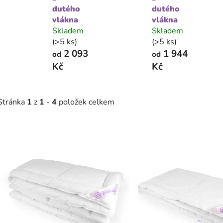
dutého
dutého
vlákna
vlákna
Skladem
Skladem
(>5 ks)
(>5 ks)
2 093
1 944
od
od
Kč
Kč
Stránka
1
z
1
-
4
položek celkem
V
ý
p
s
p
r