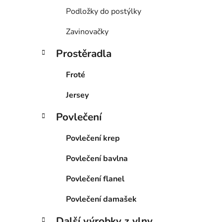
Podložky do postýlky
Zavinovačky
Prostěradla
Froté
Jersey
Povlečení
Povlečení krep
Povlečení bavlna
Povlečení flanel
Povlečení damašek
Další výrobky z vlny