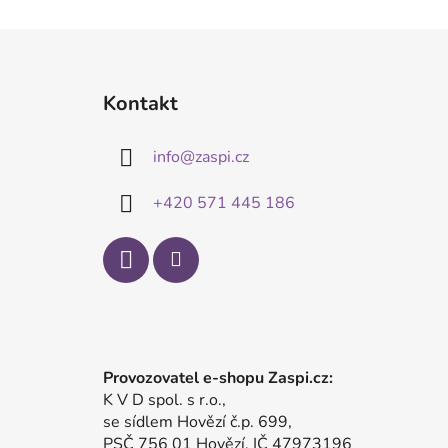
Z
á
Kontakt
p
a
info
@
zaspi.cz
t
í
+420 571 445 186
Provozovatel e-shopu Zaspi.cz:
K V D spol. s r.o.,
se sídlem Hovězí č.p. 699,
PSČ 756 01 Hovězí, IČ 47973196