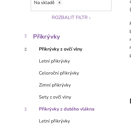
Na skladě
4
p
a
ROZBALIT FILTR
n
e
K
Přeskočit kategorie
l
Přikrývky
a
t
Přikrývky z ovčí vlny
e
g
Letní přikrývky
o
r
Celoroční přikrývky
i
e
Zimní přikrývky
Sety z ovčí vlny
Přikrývky z dutého vlákna
Letní přikrývky