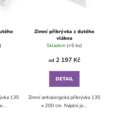
u
k
t
ů
dutého
Zimní přikrývka z dutého
vlákna
)
Skladem
(>5 ks)
2 197 Kč
od
DETAIL
rývka 135
Zimní antialergická přikrývka 135
e...
x 200 cm. Náplní je...