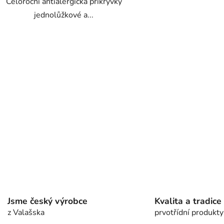
Celoroční antialergická přikrývky
jednolůžkové a...
O
v
l
á
d
a
c
í
p
r
v
k
y
v
Jsme český výrobce
Kvalita a tradice
ý
p
z Valašska
prvotřídní produkty