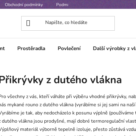
Obchodní podmínky
Podmínky ochrany osobních údajů
nt
Prostěradla
Povlečení
Další výrobky z v
Přikrývky z dutého vlákna
Pro všechny z vás, kteří váháte při výběru vhodné přikrývky, nab
nás mykané rouno z dutého vlákna (vyrábíme si jej sami na naší 
Vyrábíme je tak, aby nedocházelo k posunu výplně (používáme 
z dutého vlákna jsou prodyšné, mají dobré termoregulační vlastn
Výplňový materiál výborně tepelně izoluje, přesto zůstává vzdu