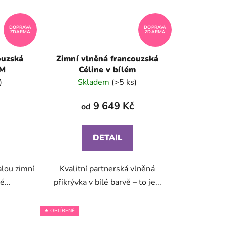
DOPRAVA
DOPRAVA
ZDARMA
ZDARMA
ouzská
Zimní vlněná francouzská
UM
Céline v bílém
)
Skladem
(>5 ks)
9 649 Kč
od
DETAIL
alou zimní
Kvalitní partnerská vlněná
...
přikrývka v bílé barvě – to je...
★ OBLÍBENÉ