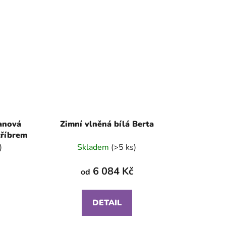
anová
Zimní vlněná bílá Berta
tříbrem
)
Skladem
(>5 ks)
6 084 Kč
od
DETAIL