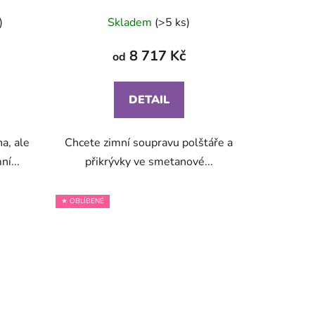
)
Skladem
(>5 ks)
8 717 Kč
od
DETAIL
a, ale
Chcete zimní soupravu polštáře a
ní...
přikrývky ve smetanové...
★ OBLÍBENÉ