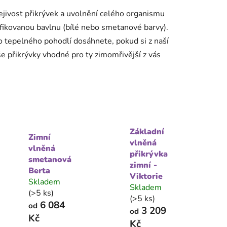
řejivost přikrývek a uvolnění celého organismu
ifikovanou bavlnu (bílé nebo smetanové barvy).
o tepelného pohodlí dosáhnete, pokud si z naší
še přikrývky vhodné pro ty zimomřivější z vás
Základní
Zimní
vlněná
vlněná
přikrývka
smetanová
zimní -
Berta
Viktorie
Skladem
Skladem
(>5 ks)
(>5 ks)
6 084
od
3 209
od
Kč
Kč