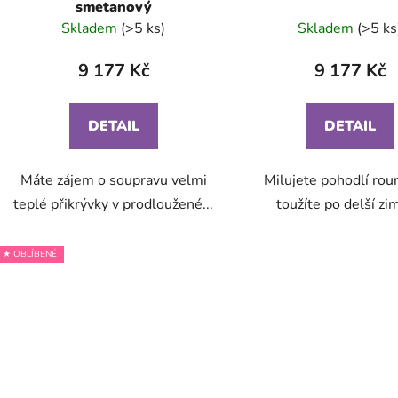
smetanový
ů
Skladem
(>5 ks)
Skladem
(>5 ks
9 177 Kč
9 177 Kč
DETAIL
DETAIL
Máte zájem o soupravu velmi
Milujete pohodlí roun
teplé přikrývky v prodloužené...
toužíte po delší zim
★ OBLÍBENÉ