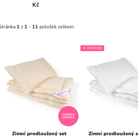
Kč
Stránka
1
z
1
-
11
položek celkem
V
★ OBLÍBENÉ
ý
p
s
p
r
o
d
DOPRAVA
u
ZDARMA
k
t
Zimní prodloužený set
Zimní prodloužený s