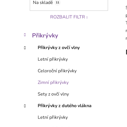
Na skladě
11
p
a
ROZBALIT FILTR
n
e
K
Přeskočit kategorie
l
Přikrývky
a
t
Přikrývky z ovčí vlny
e
g
Letní přikrývky
o
r
Celoroční přikrývky
i
e
Zimní přikrývky
Sety z ovčí vlny
Přikrývky z dutého vlákna
Letní přikrývky