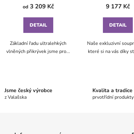
3 209 Kč
9 177 Kč
od
DETAIL
DETAIL
Základní řadu ultralehkých
Naše exkluzivní soupr
vlněných přikrývek jsme pro...
které si na vás díky st
O
v
l
Jsme český výrobce
Kvalita a tradice
á
z Valašska
prvotřídní produkty
d
a
c
í
p
r