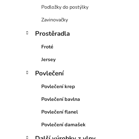
Podložky do postýlky
Zavinovačky
Prostěradla
Froté
Jersey
Povlečení
Povlečení krep
Povlečení bavlna
Povlečení flanel
Povlečení damašek
Další výrobky z vlny