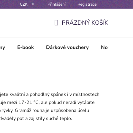
CZK
Přihlášení
Registrace
Reklamační řád
Vzorové formuláře odstoupení / reklamace
PRÁZDNÝ KOŠÍK
NÁKUPNÍ
KOŠÍK
lny
E-book
Dárkové vouchery
Novinky
ujete kvalitní a pohodlný spánek i v místnostech
buje mezi 17-21 °C, ale pokud neradi vytápíte
ikrývky. Gramáž rouna je uzpůsobena účelu
váděly pot a zajistily suché teplo.