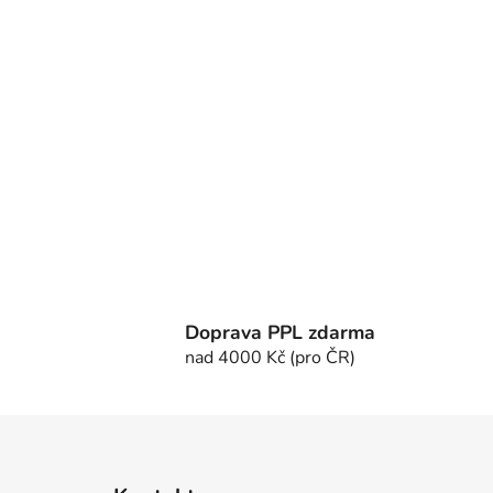
Doprava PPL zdarma
nad 4000 Kč (pro ČR)
Z
á