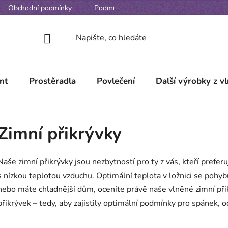
Obchodní podmínky
Podmínky ochrany osobních údajů
nt
Prostěradla
Povlečení
Další výrobky z v
Zimní přikrývky
Naše zimní přikrývky jsou nezbytností pro ty z vás, kteří prefer
s nízkou teplotou vzduchu. Optimální teplota v ložnici se pohy
nebo máte chladnější dům, oceníte právě naše vlněné zimní př
přikrývek – tedy, aby zajistily optimální podmínky pro spánek, od