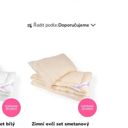
Ř
Řadit podle:
Doporučujeme
a
z
e
n
í
p
r
o
d
u
k
DOPRAVA
DOPRAVA
t
ZDARMA
ZDARMA
ů
et bílý
Zimní ovčí set smetanový