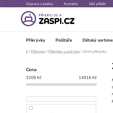
Přejít na obsah
Doprava a platba
Kontakty
Náš příběh
Přikrývky
Polštáře
Dětský sortime
Domů
/
Přikrývky
/
Přikrývky z ovčí vlny
/
Zimní přikrývky
P
o
Cena
s
3209
Kč
14916
Kč
t
r
a
n
n
í