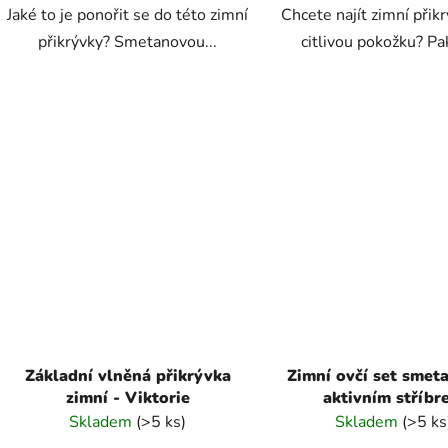
Jaké to je ponořit se do této zimní
Chcete najít zimní přik
přikrývky? Smetanovou...
citlivou pokožku? Pak
Základní vlněná přikrývka
Zimní ovčí set smet
zimní - Viktorie
aktivním stříbr
Skladem
(>5 ks)
Skladem
(>5 ks