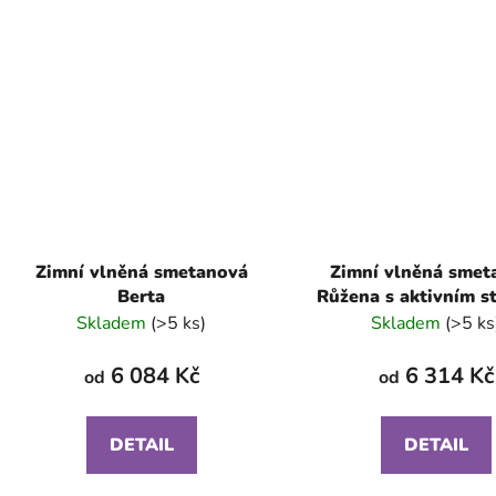
Zimní vlněná smetanová
Zimní vlněná smet
Berta
Růžena s aktivním s
Skladem
(>5 ks)
Skladem
(>5 ks
6 084 Kč
6 314 Kč
od
od
DETAIL
DETAIL