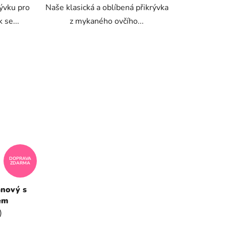
rývku pro
Naše klasická a oblíbená přikrývka
 se...
z mykaného ovčího...
DOPRAVA
ZDARMA
anový s
em
)