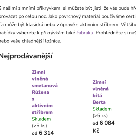
S našimi zimními přikrývkami si můžete být jisti, že vás bude h
provázet po celou noc. Jako povrchový materiál používáme cert
Ta může být klasická nebo v úpravě s aktivním stříbrem. Většíh
nabídky vyberete k přikrývkám také
čabraku
. Prohlédněte si na
nebo vaše chladnější ložnice.
Nejprodávanější
Zimní
vlněná
Zimní
smetanová
vlněná
Růžena
bílá
s
Berta
aktivním
Skladem
stříbrem
(>5 ks)
Skladem
6 084
od
(>5 ks)
Kč
6 314
od