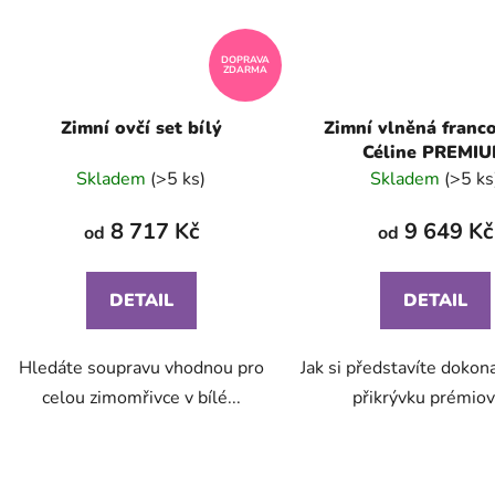
DOPRAVA
ZDARMA
Zimní ovčí set bílý
Zimní vlněná franc
Céline PREMI
Skladem
(>5 ks)
Skladem
(>5 ks
8 717 Kč
9 649 Kč
od
od
DETAIL
DETAIL
Hledáte soupravu vhodnou pro
Jak si představíte dokon
celou zimomřivce v bílé...
přikrývku prémiové