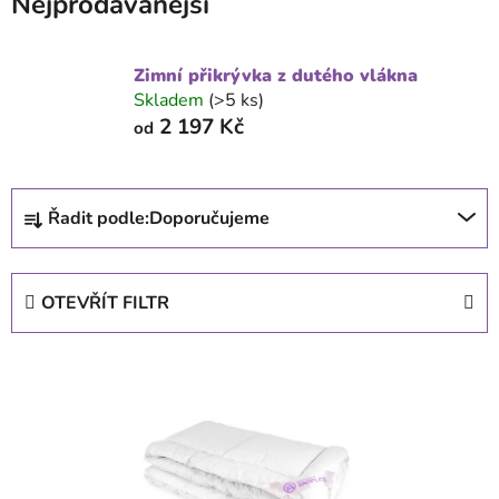
Nejprodávanější
Zimní přikrývka z dutého vlákna
Skladem
(>5 ks)
2 197 Kč
od
Ř
Řadit podle:
Doporučujeme
a
z
e
OTEVŘÍT FILTR
n
í
V
p
ý
r
p
o
i
d
s
u