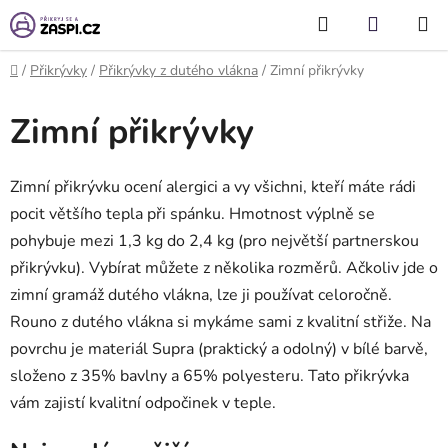
Přejít na obsah
Hledat
NÁKUP
KOŠÍK
Domů
/
Přikrývky
/
Přikrývky z dutého vlákna
/
Zimní přikrývky
Zimní přikrývky
Zimní přikrývku ocení alergici a vy všichni, kteří máte rádi
pocit většího tepla při spánku. Hmotnost výplně se
pohybuje mezi 1,3 kg do 2,4 kg (pro největší partnerskou
přikrývku). Vybírat můžete z několika rozměrů. Ačkoliv jde o
zimní gramáž dutého vlákna, lze ji používat celoročně.
Rouno z dutého vlákna si mykáme sami z kvalitní střiže. Na
povrchu je materiál Supra (praktický a odolný) v bílé barvě,
složeno z 35% bavlny a 65% polyesteru. Tato přikrývka
vám zajistí kvalitní odpočinek v teple.