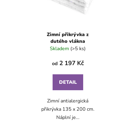
p
k
r
t
o
ů
d
Zimní přikrývka z
u
dutého vlákna
k
Skladem
(>5 ks)
t
ů
2 197 Kč
od
DETAIL
Zimní antialergická
přikrývka 135 x 200 cm.
Náplní je...