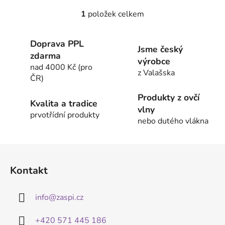
1
položek celkem
O
v
l
Doprava PPL
Jsme český
á
zdarma
výrobce
d
nad 4000 Kč (pro
a
z Valašska
ČR)
c
í
Produkty z ovčí
Kvalita a tradice
p
vlny
prvotřídní produkty
r
nebo dutého vlákna
v
k
Z
y
á
v
Kontakt
ý
p
p
a
i
info
@
zaspi.cz
t
s
í
u
+420 571 445 186