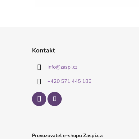
Z
á
Kontakt
p
a
info
@
zaspi.cz
t
í
+420 571 445 186
Provozovatel e-shopu Zaspi.cz: