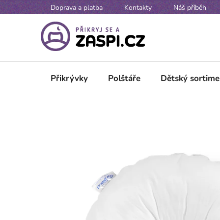
Přejít na obsah
Doprava a platba
Kontakty
Náš příběh
Přikrývky
Polštáře
Dětský sortime