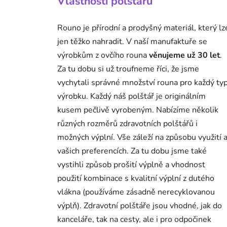
Vlastnosti polštářů
Rouno je přírodní a prodyšný materiál, který lz
jen těžko nahradit. V naší manufaktuře se
výrobkům z ovčího rouna
věnujeme už 30 let
.
Za tu dobu si už troufneme říci, že jsme
vychytali správné množství rouna pro každý ty
výrobku. Každý náš polštář je originálním
kusem pečlivě vyrobeným. Nabízíme několik
různých rozměrů zdravotních polštářů i
možných výplní. Vše záleží na způsobu využití 
vašich preferencích. Za tu dobu jsme také
vystihli způsob prošití výplně a vhodnost
použití kombinace s kvalitní výplní z dutého
vlákna (používáme zásadně nerecyklovanou
výplň). Zdravotní polštáře jsou vhodné, jak do
kanceláře, tak na cesty, ale i pro odpočinek