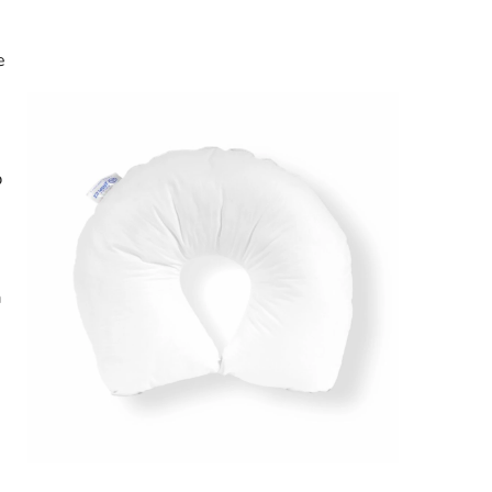
e
p
a