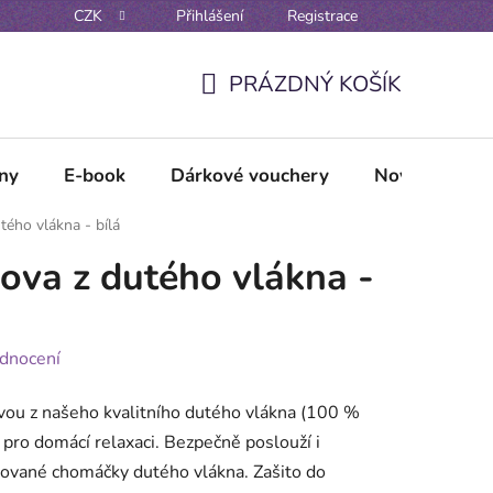
CZK
Přihlášení
Registrace
Reklamační řád
Vzorové formuláře odstoupení / reklamace
PRÁZDNÝ KOŠÍK
NÁKUPNÍ
KOŠÍK
lny
E-book
Dárkové vouchery
Novinky
tého vlákna - bílá
ova z dutého vlákna -
dnocení
vou z našeho kvalitního dutého vlákna (100 %
i pro domácí relaxaci. Bezpečně poslouží i
lované chomáčky dutého vlákna. Zašito do