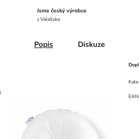
Jsme český výrobce
z Valašska
Popis
Diskuze
Dopl
Kate
í
EAN
e