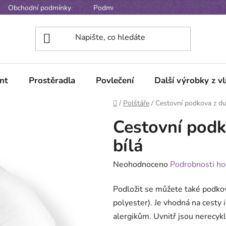
Obchodní podmínky
Podmínky ochrany osobních údajů
nt
Prostěradla
Povlečení
Další výrobky z v
Domů
/
Polštáře
/
Cestovní podkova z du
Cestovní podk
bílá
Průměrné
Neohodnoceno
Podrobnosti ho
hodnocení
Podložit se můžete také podko
produktu
polyester). Je vhodná na cesty 
je
alergikům. Uvnitř jsou nerecyk
0,0