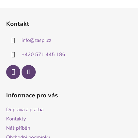
Z
á
Kontakt
p
a
info
@
zaspi.cz
t
í
+420 571 445 186
Informace pro vás
Doprava a platba
Kontakty
Náš příběh
Obchodní podmínky