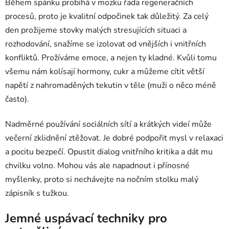
Během spánku probíhá v mozku řada regeneračních
procesů, proto je kvalitní odpočinek tak důležitý. Za celý
den prožijeme stovky malých stresujících situaci a
rozhodování, snažíme se izolovat od vnějších i vnitřních
konfliktů. Prožíváme emoce, a nejen ty kladné. Kvůli tomu
všemu nám kolísají hormony, cukr a můžeme cítit větší
napětí z nahromaděných tekutin v těle (muži o něco méně
často).
Nadměrné používání sociálních sítí a krátkých videí může
večerní zklidnění ztěžovat. Je dobré podpořit mysl v relaxaci
a pocitu bezpečí. Opustit dialog vnitřního kritika a dát mu
chvilku volno. Mohou vás ale napadnout i přínosné
myšlenky, proto si nechávejte na nočním stolku malý
zápisník s tužkou.
Jemné uspávací techniky pro