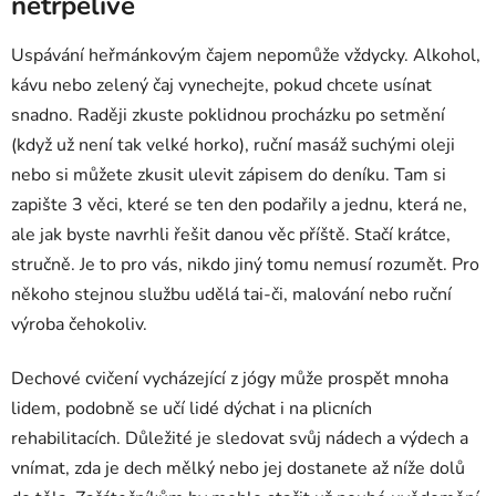
netrpělivé
Uspávání heřmánkovým čajem nepomůže vždycky. Alkohol,
kávu nebo zelený čaj vynechejte, pokud chcete usínat
snadno. Raději zkuste poklidnou procházku po setmění
(když už není tak velké horko), ruční masáž suchými oleji
nebo si můžete zkusit ulevit zápisem do deníku. Tam si
zapište 3 věci, které se ten den podařily a jednu, která ne,
ale jak byste navrhli řešit danou věc příště. Stačí krátce,
stručně. Je to pro vás, nikdo jiný tomu nemusí rozumět. Pro
někoho stejnou službu udělá tai-či, malování nebo ruční
výroba čehokoliv.
Dechové cvičení vycházející z jógy může prospět mnoha
lidem, podobně se učí lidé dýchat i na plicních
rehabilitacích. Důležité je sledovat svůj nádech a výdech a
vnímat, zda je dech mělký nebo jej dostanete až níže dolů