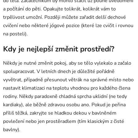
do těla. Začátečníkům by mohlo stačit už pouhé uvědomění
a počítání do pěti. Opakujte tolikrát, kolikrát vám to
trpělivost umožní. Později můžete zařadit delší dechové
cvičení nebo některé jógové pozice (které lze cvičit i rovnou
na posteli).
Kdy je nejlepší změnit prostředí?
Někdy je nutné změnit pokoj, aby se tělo vylekalo a začalo
spolupracovat. V letních dnech je důležité pořádně
vyvětrat, případně přesunout větrák na správné místo nebo
nastavit klimatizaci na teplotu vhodnou pro každého člena
rodiny. Někdy paradoxně chladná sprcha uklidní (ne tedy
kardiaky), ale běžně zdravou osobu ano. Pokud je peřina
příliš těžká, zakryjte se hladkou dekou v bavlněném
povlečení nebo jen prostěradlem (tím klasickým z čisté
bavlny).