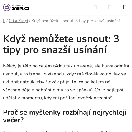
Přejít na obsah
Hledat
NÁKUP
KOŠÍK
Domů
/
Čti a Zaspi
/
Když nemůžete usnout: 3 tipy pro snazší usínání
Když nemůžete usnout: 3
tipy pro snazší usínání
Někdy je tělo po celém týdnu tak unavené, ale hlava odmítá
usnout, a to třeba i o víkendu, když má člověk volno. Jak se
uklidnit natolik, aby člověk přijal to, co se kolem něj
všechno děje a nebránilo mu to ve spánku? Co je nejlepší
udělat v momentu, kdy ani počítání oveček nezabírá?
Proč se myšlenky rozbíhají nejrychleji
večer?