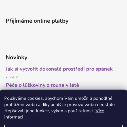
Přijímáme online platby
Novinky
Jak si vytvořit dokonalé prostředí pro spánek
7.5.2025
Péče o lůžkoviny z rouna v létě
11.7.2023
Používáme cookies, abychom Vám umožnili pohodlné
prohlížení webu a díky analýze provozu webu neustále
zlepšovali jeho funkce, výkon a použitelnost.
Více
informací
O marketing a grafiku se stará Brandedguys.com