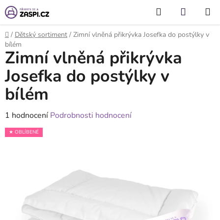
Přejít na obsah
Hledat
NÁKUP
KOŠÍK
Domů
/
Dětský sortiment
/
Zimní vlněná přikrývka Josefka do postýlky v
bílém
Zimní vlněná přikrývka
Josefka do postýlky v
bílém
Průměrné
1 hodnocení
Podrobnosti hodnocení
hodnocení
★ OBLÍBENÉ
produktu
je
5,0
z
5
hvězdiček.