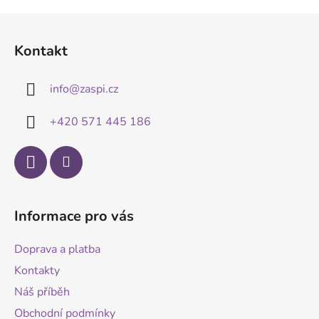
Z
á
Kontakt
p
a
info
@
zaspi.cz
t
í
+420 571 445 186
Informace pro vás
Doprava a platba
Kontakty
Náš příběh
Obchodní podmínky