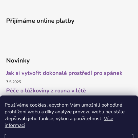
Přijímáme online platby
Novinky
Jak si vytvořit dokonalé prostředí pro spánek
7.5.2025
Péče o lůžkoviny z rouna v létě
11.7.2023
Používáme cookies, abychom Vám umožnili pohodlné
prohlížení webu a díky analýze provozu webu neustále
zlepšovali jeho funkce, výkon a použitelnost.
Více
informací
O marketing a grafiku se stará Brandedguys.com