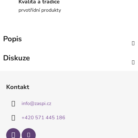
Kvalita a tradice
prvotřídní produkty
Popis
Diskuze
Z
á
Kontakt
p
a
info
@
zaspi.cz
t
í
+420 571 445 186