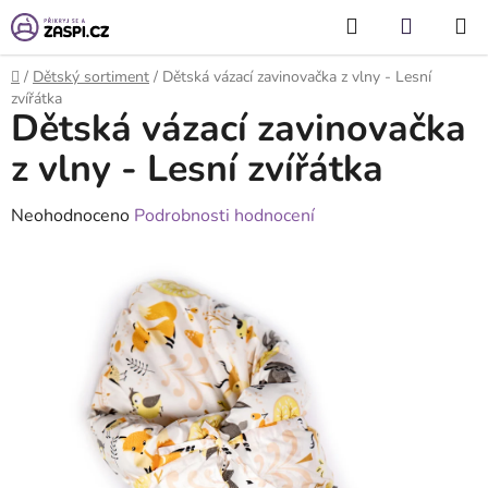
Přejít na obsah
Hledat
NÁKUP
KOŠÍK
Domů
/
Dětský sortiment
/
Dětská vázací zavinovačka z vlny - Lesní
zvířátka
Dětská vázací zavinovačka
z vlny - Lesní zvířátka
Průměrné
Neohodnoceno
Podrobnosti hodnocení
hodnocení
produktu
je
0,0
z
5
hvězdiček.