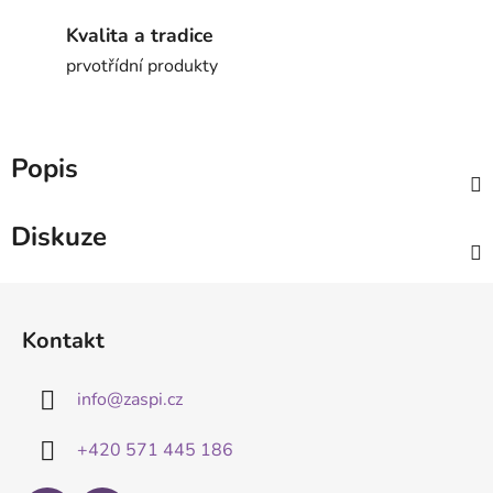
Kvalita a tradice
prvotřídní produkty
Popis
Diskuze
Z
á
Kontakt
p
a
info
@
zaspi.cz
t
í
+420 571 445 186