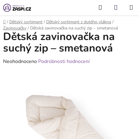
Přejít na obsah
Hledat
NÁKUP
KOŠÍK
Domů
/
Dětský sortiment
/
Dětský sortiment z dutého vlákna
/
Zavinovačky
/
Dětská zavinovačka na suchý zip – smetanová
Dětská zavinovačka na
suchý zip – smetanová
Průměrné
Neohodnoceno
Podrobnosti hodnocení
hodnocení
produktu
je
0,0
z
5
hvězdiček.