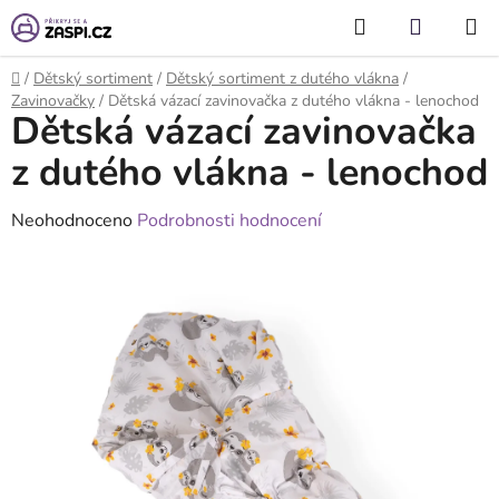
Přejít na obsah
Hledat
NÁKUP
KOŠÍK
Domů
/
Dětský sortiment
/
Dětský sortiment z dutého vlákna
/
Zavinovačky
/
Dětská vázací zavinovačka z dutého vlákna - lenochod
Dětská vázací zavinovačka
z dutého vlákna - lenochod
Průměrné
Neohodnoceno
Podrobnosti hodnocení
hodnocení
produktu
je
0,0
z
5
hvězdiček.