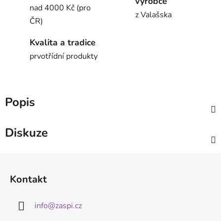
výrobce
nad 4000 Kč (pro
z Valašska
ČR)
Kvalita a tradice
prvotřídní produkty
Popis
Diskuze
Z
á
Kontakt
p
a
info
@
zaspi.cz
t