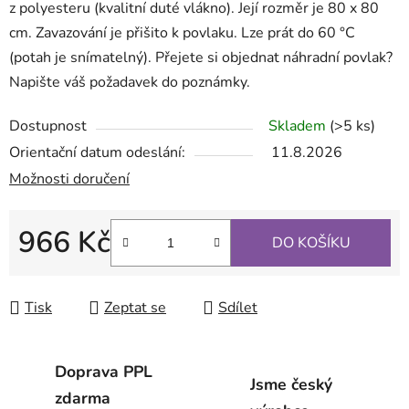
z polyesteru (kvalitní duté vlákno). Její rozměr je 80 x 80
cm. Zavazování je přišito k povlaku. Lze prát do 60 °C
(potah je snímatelný). Přejete si objednat náhradní povlak?
Napište váš požadavek do poznámky.
Dostupnost
Skladem
(>5 ks)
Orientační datum odeslání:
11.8.2026
Možnosti doručení
966 Kč
DO KOŠÍKU
Měrná cena:
Tisk
Zeptat se
Sdílet
Doprava PPL
Jsme český
zdarma