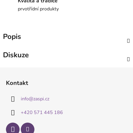
Kvalita a tradice
prvotřídní produkty
Popis
Diskuze
Z
á
Kontakt
p
a
info
@
zaspi.cz
t
í
+420 571 445 186