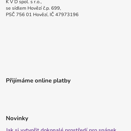
K V D spol. s r.o.,
se sídlem Hovězí č.p. 699,
PSČ 756 01 Hovězí, IČ 47973196
Přijímáme online platby
Novinky
Jak si vytvořit dokonalé prostředí pro spánek