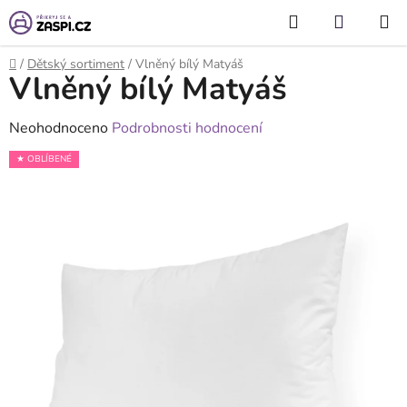
Přejít na obsah
Hledat
NÁKUP
KOŠÍK
Domů
/
Dětský sortiment
/
Vlněný bílý Matyáš
Vlněný bílý Matyáš
Průměrné
Neohodnoceno
Podrobnosti hodnocení
hodnocení
★ OBLÍBENÉ
produktu
je
0,0
z
5
hvězdiček.