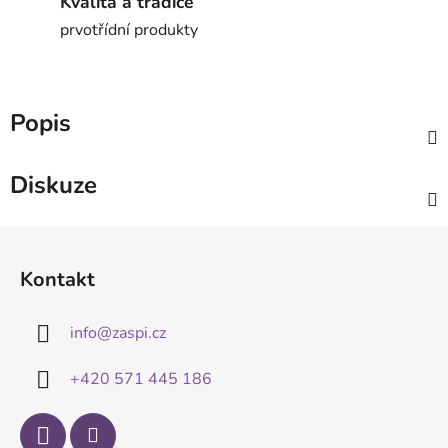
Kvalita a tradice
prvotřídní produkty
Popis
Diskuze
Z
á
Kontakt
p
a
info
@
zaspi.cz
t
í
+420 571 445 186