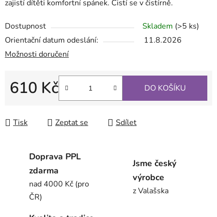
zajistí dítěti komfortní spánek. Čistí se v čistírně.
Dostupnost
Skladem
(>5 ks)
Orientační datum odeslání:
11.8.2026
Možnosti doručení
610 Kč
DO KOŠÍKU
Měrná cena:
Tisk
Zeptat se
Sdílet
Doprava PPL
Jsme český
zdarma
výrobce
nad 4000 Kč (pro
z Valašska
ČR)