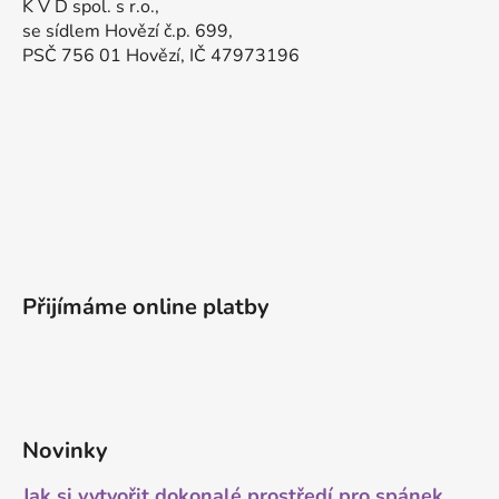
K V D spol. s r.o.,
se sídlem Hovězí č.p. 699,
PSČ 756 01 Hovězí, IČ 47973196
Přijímáme online platby
Novinky
Jak si vytvořit dokonalé prostředí pro spánek