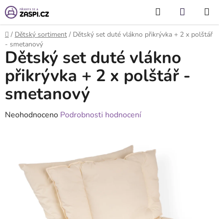
Přejít na obsah
Hledat
NÁKUP
KOŠÍK
Domů
/
Dětský sortiment
/
Dětský set duté vlákno přikrývka + 2 x polštář
- smetanový
Dětský set duté vlákno
přikrývka + 2 x polštář -
smetanový
Průměrné
Neohodnoceno
Podrobnosti hodnocení
hodnocení
produktu
je
0,0
z
5
hvězdiček.