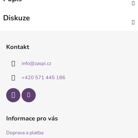
Diskuze
Z
á
Kontakt
p
a
info
@
zaspi.cz
t
í
+420 571 445 186
Informace pro vás
Doprava a platba