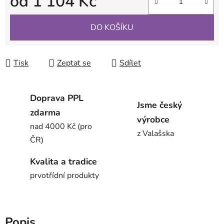
od
1 104 Kč
Měrná cena:
DO KOŠÍKU
Tisk
Zeptat se
Sdílet
Doprava PPL
Jsme český
zdarma
výrobce
nad 4000 Kč (pro
z Valašska
ČR)
Kvalita a tradice
prvotřídní produkty
Popis