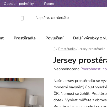
Obchodní podmínky
Podmínky ochrany osobních údajů
nt
Prostěradla
Povlečení
Další výrobky z v
Domů
/
Prostěradla
/
Jersey prostěradlo
Jersey prostě
Průměrné
Neohodnoceno
Podrobnosti ho
hodnocení
Naše Jersey prostěradlo se vyz
produktu
moderní
bavlněný úplet vysoké
je
ČR. Nemusí se žehlit. Prostěra
0,0
dotek. Vybírat můžete z obrovs
z
Prostěradla jsou vhodná pro ma