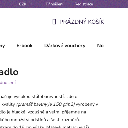
CZK
Přihlášení
Registrace
Reklamační řád
Vzorové formuláře odstoupení / reklamace
PRÁZDNÝ KOŠÍK
NÁKUPNÍ
KOŠÍK
lny
E-book
Dárkové vouchery
Novinky
radlo
dnocení
načuje vysokou stálobarevností. Jde o
 kvality
(gramáž bavlny je 150 g/m
2
)
vyrobený v
dlo je hladké, vzdušné a velmi příjemné na
kého množství odstínů a šesti rozměrů.
trace do 18 cm výšky. Máte-li matraci vyšší,