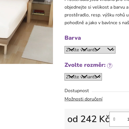
5
objednejte si velikost a barvu
hvězdiček.
prostěradlo, resp. výšku rohů
pohodlně a jako v bavlnce s naš
Barva
Zvolte rozměr:
?
Dostupnost
Možnosti doručení
od
242 Kč
Měrná cena: