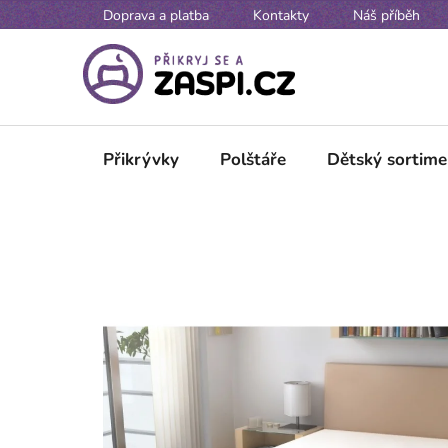
Přejít na obsah
Doprava a platba
Kontakty
Náš příběh
Přikrývky
Polštáře
Dětský sortime