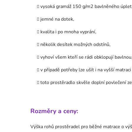
vysoká gramáž 150 g/m
2
bavlněného úplet
jemné na dotek,
kvalita i po mnoha vyprání,
několik desítek možných odstínů,
vyhoví všem kteří se rádi obklopují bavlnou
v případě potřeby lze ušít i na vyšší matra
toto prostěradlo skvěle doplní povlečení 
Rozměry a ceny:
Výška rohů prostěradel pro běžné matrace o výšc