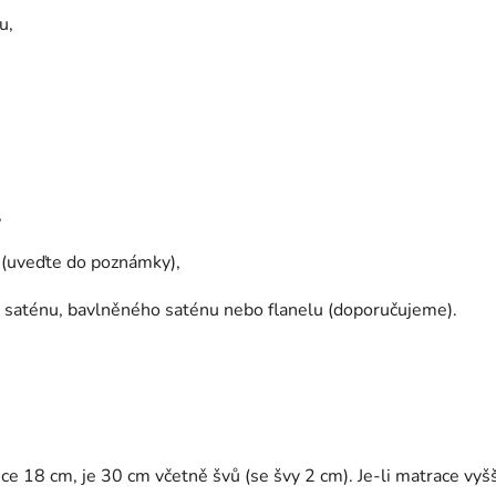
u,
,
ci (uveďte do poznámky),
ze saténu, bavlněného saténu nebo flanelu (doporučujeme).
e 18 cm, je 30 cm včetně švů (se švy 2 cm). Je-li matrace vyš