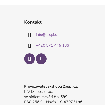
Z
á
Kontakt
p
a
info
@
zaspi.cz
t
í
+420 571 445 186
Provozovatel e-shopu Zaspi.cz:
K V D spol. s r.o.,
se sídlem Hovězí č.p. 699,
PSČ 756 01 Hovězí, IČ 47973196