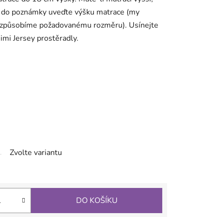
 a do poznámky uveďte výšku matrace (my
 uzpůsobíme požadovanému rozměru). Usínejte
imi Jersey prostěradly.
Zvolte variantu
DO KOŠÍKU