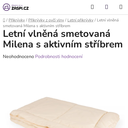
Přejít na obsah
Hledat
NÁKUP
KOŠÍK
Domů
/
Přikrývky
/
Přikrývky z ovčí vlny
/
Letní přikrývky
/
Letní vlněná
smetovaná Milena s aktivním stříbrem
Letní vlněná smetovaná
Milena s aktivním stříbrem
Průměrné
Neohodnoceno
Podrobnosti hodnocení
hodnocení
produktu
je
0,0
z
5
hvězdiček.