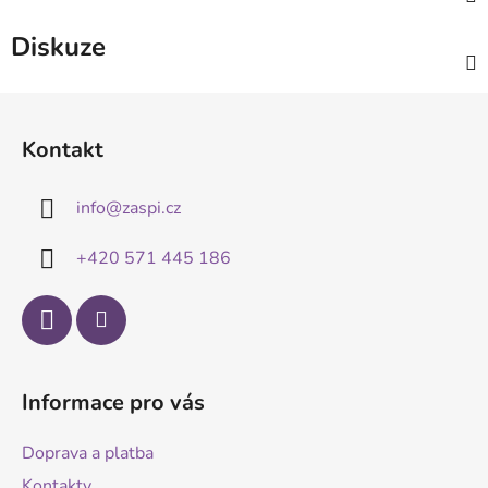
Diskuze
Z
á
Kontakt
p
a
info
@
zaspi.cz
t
í
+420 571 445 186
Informace pro vás
Doprava a platba
Kontakty