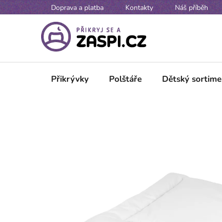
Přejít na obsah
Doprava a platba
Kontakty
Náš příběh
Přikrývky
Polštáře
Dětský sortime