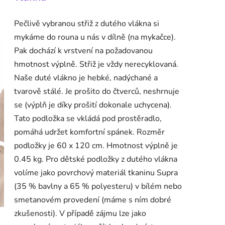
Pečlivě vybranou střiž z dutého vlákna si
mykáme do rouna u nás v dílně (na mykačce).
Pak dochází k vrstvení na požadovanou
hmotnost výplně. Střiž je vždy nerecyklovaná.
Naše duté vlákno je hebké, nadýchané a
tvarově stálé. Je prošito do čtverců, neshrnuje
se (výplň je díky prošití dokonale uchycena).
Tato podložka se vkládá pod prostěradlo,
pomáhá udržet komfortní spánek.
Rozměr
podložky je 60 x 120 cm.
Hmotnost výplně je
0.45 kg. Pro dětské podložky z dutého vlákna
volíme jako povrchový materiál tkaninu Supra
(35 % bavlny a 65 % polyesteru) v bílém nebo
smetanovém provedení (máme s ním dobré
zkušenosti).
V případě zájmu lze jako