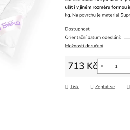
5
ušít i v jiném rozměru formou 
hvězdiček.
kg. Na povrchu je materiál Supr
Dostupnost
Orientační datum odeslání:
Možnosti doručení
713 Kč
Měrná cena:
Tisk
Zeptat se