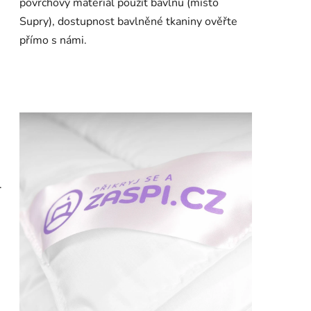
povrchový materiál použít bavlnu (místo
Supry), dostupnost bavlněné tkaniny ověřte
přímo s námi.
.