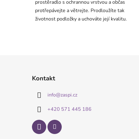
prostěradlo s ochrannou vrstvou a občas
protřepávejte a větrejte. Prodloužíte tak
životnost podložky a uchováte její kvalitu.
Z
á
Kontakt
p
a
info
@
zaspi.cz
t
í
+420 571 445 186