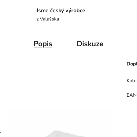
Jsme český výrobce
z Valašska
Popis
Diskuze
Dopl
Kate
EAN
k
z