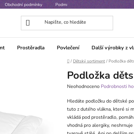
Obchodní podmínky
Podmínky ochrany osobních údajů
nt
Prostěradla
Povlečení
Další výrobky z v
Domů
/
Dětský sortiment
/
Podložka děts
Podložka děts
Průměrné
Neohodnoceno
Podrobnosti ho
hodnocení
Hledáte podložku do dětské p
produktu
tuto z dutého vlákna, které si 
je
vkládá pod prostěradlo, pomáh
0,0
vhodná pro alergiky, neshrnuje s
z
tvarově stálé. Ani po delším pr