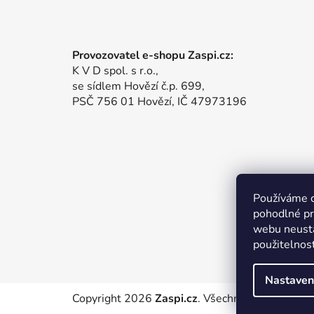
Provozovatel e-shopu Zaspi.cz:
K V D spol. s r.o.,
se sídlem Hovězí č.p. 699,
PSČ 756 01 Hovězí, IČ 47973196
Používáme 
pohodlné pr
webu neustá
použitelnos
Nastaven
Copyright 2026
Zaspi.cz
. Všechna práva vyhraz