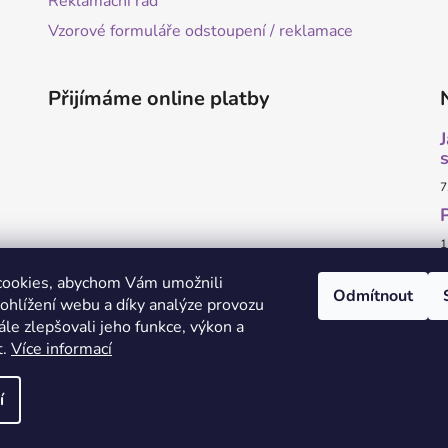
Reklamační řád
Vzorové formuláře odstoupení / reklamace
Přijímáme online platby
7
1
cookies, abychom Vám umožnili
Odmítnout
ohlížení webu a díky analýze provozu
le zlepšovali jeho funkce, výkon a
t.
Více informací
O marketing a grafiku se stará Brandedguys.com
í
ena.
Upravit nastavení cookies