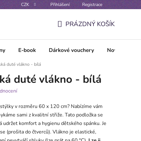
CZK
Přihlášení
Registrace
Reklamační řád
Vzorové formuláře odstoupení / reklamace
PRÁZDNÝ KOŠÍK
NÁKUPNÍ
KOŠÍK
lny
E-book
Dárkové vouchery
Novinky
ká duté vlákno - bílá
ká duté vlákno - bílá
dnocení
ostýlky v rozměru 60 x 120 cm? Nabízíme vám
mykáme sami z kvalitní střiže. Tato podložka se
á udržet komfort a hygienu dětského spánku. Je
e (prošita do čtverců). Vlákno je elastické,
aní nevytváří shluky (lze prát na 60 °C).
Lze ji