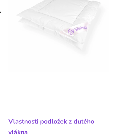
y
ě
Vlastnosti podložek z dutého
vlákna