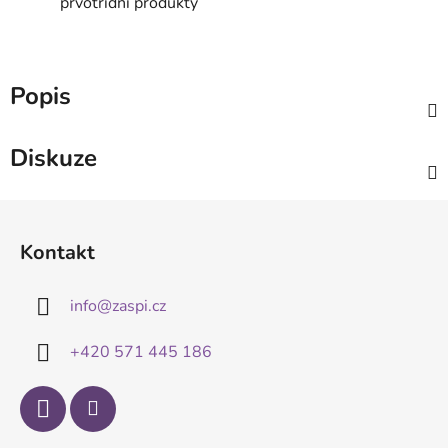
prvotřídní produkty
Popis
Diskuze
Z
á
Kontakt
p
a
info
@
zaspi.cz
t
í
+420 571 445 186