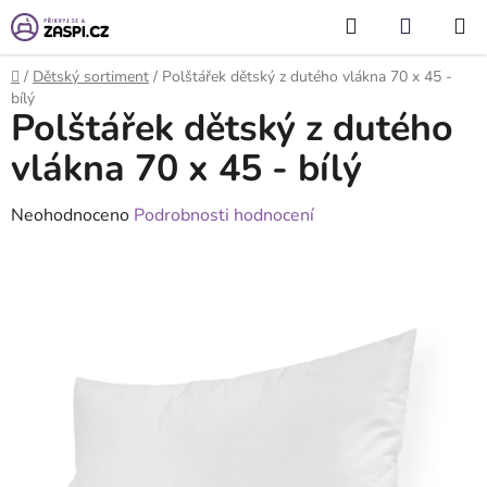
Přejít na obsah
Hledat
NÁKUP
KOŠÍK
Domů
/
Dětský sortiment
/
Polštářek dětský z dutého vlákna 70 x 45 -
bílý
Polštářek dětský z dutého
vlákna 70 x 45 - bílý
Průměrné
Neohodnoceno
Podrobnosti hodnocení
hodnocení
produktu
je
0,0
z
5
hvězdiček.