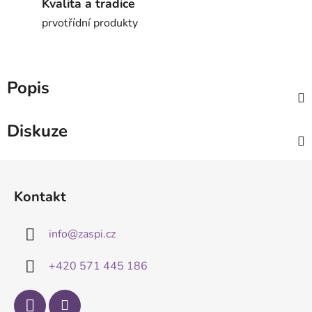
Kvalita a tradice
prvotřídní produkty
Popis
Diskuze
Z
á
Kontakt
p
a
info
@
zaspi.cz
t
í
+420 571 445 186