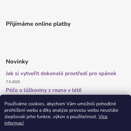
Přijímáme online platby
Novinky
Jak si vytvořit dokonalé prostředí pro spánek
7.5.2025
Péče o lůžkoviny z rouna v létě
11.7.2023
Používáme cookies, abychom Vám umožnili pohodlné
prohlížení webu a díky analýze provozu webu neustále
zlepšovali jeho funkce, výkon a použitelnost.
Více
informací
O marketing a grafiku se stará Brandedguys.com