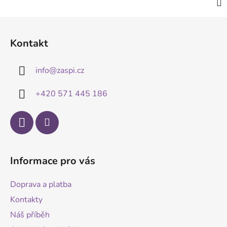
Z
á
Kontakt
p
a
info
@
zaspi.cz
t
í
+420 571 445 186
Informace pro vás
Doprava a platba
Kontakty
Náš příběh