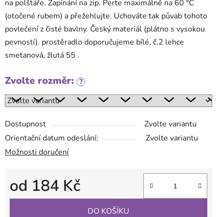
na polštáře. Zapínání na zip. Perte maximálně na 60 °C
(otočené rubem) a přežehlujte. Uchováte tak půvab tohoto
povlečení z čisté bavlny. Český materiál (plátno s vysokou
pevností). prostěradlo doporučujeme bílé, č.2 lehce
smetanová, žlutá 55 .
Zvolte rozměr:
?
Dostupnost
Zvolte variantu
Orientační datum odeslání:
Zvolte variantu
Možnosti doručení
od
184 Kč
Měrná cena:
DO KOŠÍKU