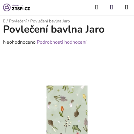
Přejít na obsah
Hledat
NÁKUP
KOŠÍK
Domů
/
Povlečení
/
Povlečení bavlna Jaro
Povlečení bavlna Jaro
Průměrné
Neohodnoceno
Podrobnosti hodnocení
hodnocení
produktu
je
0,0
z
5
hvězdiček.