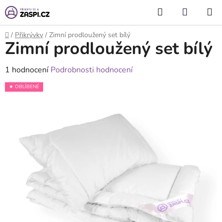
Přejít na obsah
Hledat
NÁKUP
KOŠÍK
Domů
/
Přikrývky
/
Zimní prodloužený set bílý
Zimní prodloužený set bílý
Průměrné
1 hodnocení
Podrobnosti hodnocení
hodnocení
★ OBLÍBENÉ
produktu
je
5,0
z
5
hvězdiček.