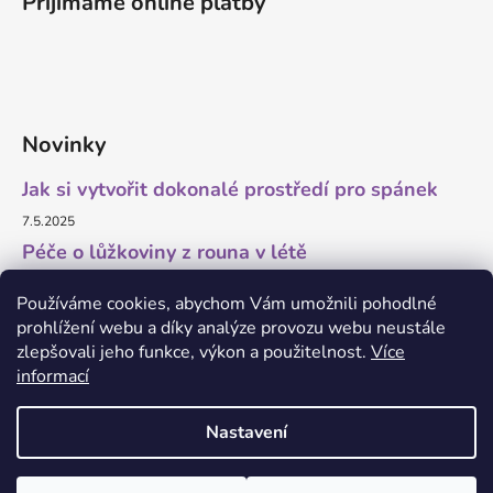
Přijímáme online platby
Novinky
Jak si vytvořit dokonalé prostředí pro spánek
7.5.2025
Péče o lůžkoviny z rouna v létě
11.7.2023
Používáme cookies, abychom Vám umožnili pohodlné
prohlížení webu a díky analýze provozu webu neustále
zlepšovali jeho funkce, výkon a použitelnost.
Více
informací
O marketing a grafiku se stará Brandedguys.com
Nastavení
Vytvořil Shoptet