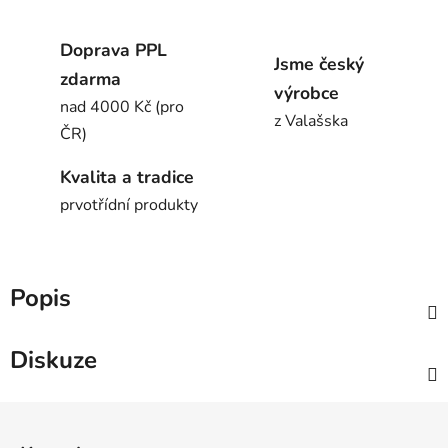
Doprava PPL
Jsme český
zdarma
výrobce
nad 4000 Kč (pro
z Valašska
ČR)
Kvalita a tradice
prvotřídní produkty
Popis
Diskuze
Z
á