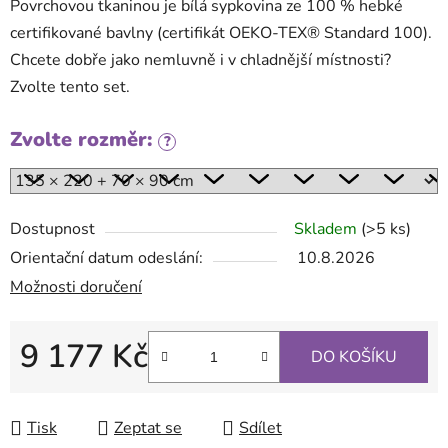
Povrchovou tkaninou je bílá sypkovina ze 100 % hebké
certifikované bavlny (certifikát OEKO-TEX® Standard 100).
Chcete dobře jako nemluvně i v chladnější místnosti?
Zvolte tento set.
Zvolte rozměr:
?
Dostupnost
Skladem
(>5 ks)
Orientační datum odeslání:
10.8.2026
Možnosti doručení
9 177 Kč
DO KOŠÍKU
Měrná cena:
Tisk
Zeptat se
Sdílet