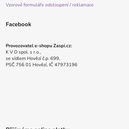
Vzorové formuláře odstoupení / reklamace
Facebook
Provozovatel e-shopu Zaspi.cz:
K V D spol. s r.o.,
se sídlem Hovězí č.p. 699,
PSČ 756 01 Hovězí, IČ 47973196