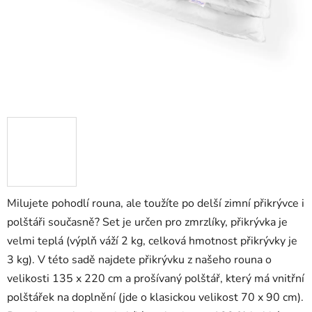
Milujete pohodlí rouna, ale toužíte po delší zimní přikrývce i
polštáři současně? Set je určen pro zmrzlíky, přikrývka je
velmi teplá (výplň váží 2 kg, celková hmotnost přikrývky je
3 kg). V této sadě najdete přikrývku z našeho rouna o
velikosti 135 x 220 cm a prošívaný polštář, který má vnitřní
polštářek na doplnění (jde o klasickou velikost 70 x 90 cm).