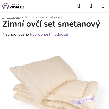
Přejít na obsah
Hledat
NÁKUP
KOŠÍK
Domů
/
Přikrývky
/
Zimní ovčí set smetanový
Zimní ovčí set smetanový
Průměrné
Neohodnoceno
Podrobnosti hodnocení
hodnocení
produktu
je
0,0
z
5
hvězdiček.