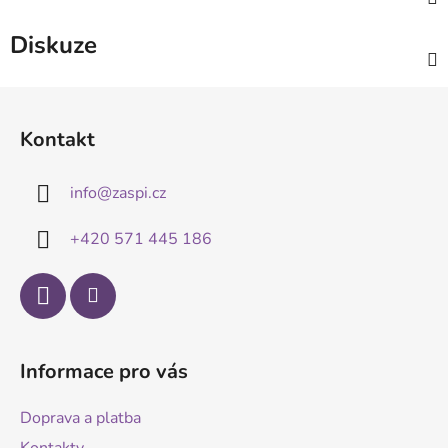
Diskuze
Z
á
Kontakt
p
a
info
@
zaspi.cz
t
í
+420 571 445 186
Informace pro vás
Doprava a platba