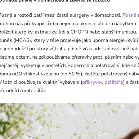
Plísně a roztoči patří mezi časté alergeny v domácnosti.
Plísně
s
mohou nás překvapit třeba nejen na oknech, ale i za nábytkem.
dráždit alergiky, astmatiky, lidi s CHOPN nebo slabší imunitou.
buněk (MCAS), který v těle projevuje jako úporná alergie (kvůli
je jednodušší prostory větrat a plísně včas odstraňovat než pak
čistíme octem, na zdi používáme přípravky proti plísním nebo 
nejčastěji vyskytují v postelích, kobercích a polstrování, kde s
doma nižší vlhkost vzduchu (do 50 %), čistěte polstrovaný náby
V ložnici používejte kvalitní vybavení (
přikrývky
,
polštáře
) a čas
přírodních materiálů).