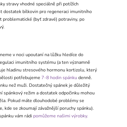
ky stravy vhodné speciálně při potížích
 dostatek bílkovin pro regeneraci imunitního
t problematické (byť zdravé) potraviny, po
vý.
neme v noci upoutaní na lůžku hledíce do
v regulaci imunitního systému (a ten významně
šuje hladinu stresového hormonu kortizolu, který
ělosti potřebujeme
7-8 hodin spánku
denně.
nku než muži. Dostatečný spánek je důležitý
ní spánkový režim a dostatek odpočinku mohou
i těla. Pokud máte dlouhodobé problémy se
ře, kde se zkoumají závažnější poruchy spánku).
 spánku vám rádi
pomůžeme našimi výrobky.