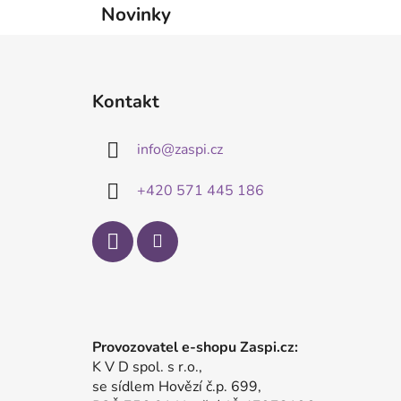
Novinky
Z
á
Kontakt
p
a
info
@
zaspi.cz
t
í
+420 571 445 186
Provozovatel e-shopu Zaspi.cz:
K V D spol. s r.o.,
se sídlem Hovězí č.p. 699,