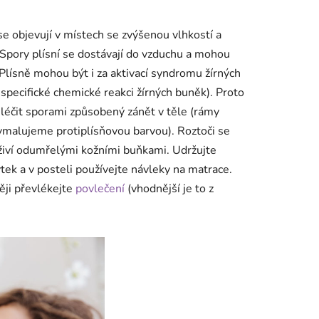
e objevují v místech se zvýšenou vlhkostí a
 Spory plísní se dostávají do vzduchu a mohou
 Plísně mohou být i za aktivací syndromu žírných
 specifické chemické reakci žírných buněk). Proto
 léčit sporami způsobený zánět v těle (rámy
vymalujeme protiplísňovou barvou). Roztoči se
e živí odumřelými kožními buňkami. Udržujte
tek a v posteli používejte návleky na matrace.
těji převlékejte
povlečení
(vhodnější je to z