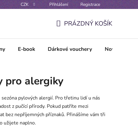
CZK
Přihlášení
Registrace
Reklamační řád
Vzorové formuláře odstoupení / reklamace
PRÁZDNÝ KOŠÍK
NÁKUPNÍ
KOŠÍK
lny
E-book
Dárkové vouchery
Novinky
py pro alergiky
sezóna pylových alergií. Pro třetinu lidí u nás
dost z pučící přírody. Pokud patříte mezi
ítat bez nepříjemných příznaků. Přinášíme vám tři
o užijete naplno.