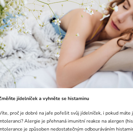
Změňte jídelníček a vyhněte se histaminu
Víte, proč je dobré na jaře pořešit svůj jídelníček, i pokud mát
intoleranci? Alergie je přehnaná imunitní reakce na alergen (hi
intolerance je způsoben nedostatečným odbouráváním histamin