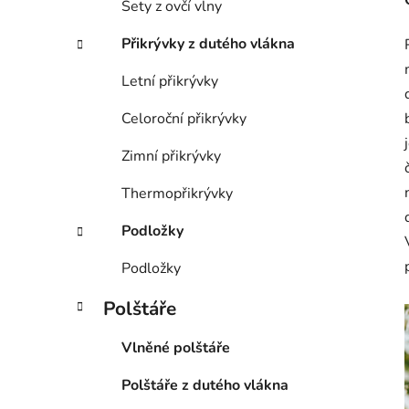
Sety z ovčí vlny
p
a
Přikrývky z dutého vlákna
n
Letní přikrývky
e
l
Celoroční přikrývky
Zimní přikrývky
Thermopřikrývky
Podložky
Podložky
Polštáře
Vlněné polštáře
Polštáře z dutého vlákna