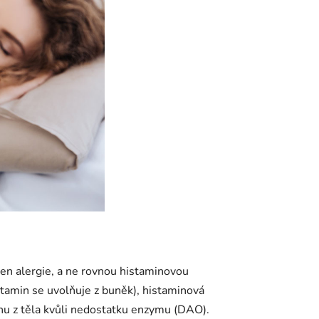
e jen alergie, a ne rovnou histaminovou
stamin se uvolňuje z buněk), histaminová
u z těla kvůli nedostatku enzymu (DAO).