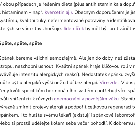
V obou případech je řešením dieta (plus antihistaminika a doplň
s histaminem – např.
kvercetin aj.).
Obecným doporučením je jíst
systému, kvalitní tuky, nefermentované potraviny a identifikova
kterých se vám stav zhoršuje.
Jídelníček
by měl být protizánětli
Spěte, spěte, spěte
Spánek bereme všichni samozřejmě. Ale jen do doby, než zůsta
stropu, neschopní usnout. Kvalitní spánek hraje klíčovou roli 
ovlivňuje intenzitu alergických reakcí). Nedostatek spánku zvy
může být u alergiků vyšší než u lidí bez alergií.
Více zde.
V dosp
Ženy kvůli specifikům hormonálního systému potřebují více spá
kvůli snížení rizik různých
onemocnění v pozdějším věku.
Stabil
výrazně zmírnit projevy alergií a podpořit celkovou regenerac
spánkem, i to hlašte svému lékaři (existují i spánkové laborato
Nebo si prostě udělejte kolem sebe večer pohodlí. K dobrému