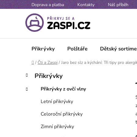
Přejít na obsah
Doprava a platba
Kontakty
Náš příběh
Přikrývky
Polštáře
Dětský sortime
Domů
/
Čti a Zaspi
/
Jaro bez slz a kýchání: Tři tipy pro alergi
P
K
Přeskočit kategorie
Přikrývky
a
o
t
s
Přikrývky z ovčí vlny
e
t
g
Letní přikrývky
r
o
a
r
Celoroční přikrývky
i
n
e
n
Zimní přikrývky
í