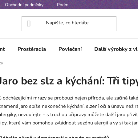
Obchodní podmínky
Podmínky ochrany osobních údajů
nt
Prostěradla
Povlečení
Další výrobky z v
ky
Jaro bez slz a kýchání: Tři ti
S odcházejícími mrazy se probouzí nejen příroda, ale začíná také 
znamená jaro spíše nekonečné kýchání, slzení očí a únavu než ra
alergiky, nezoufejte – s trochou přípravy můžete další jaro přiv
tipy, které vám pomohou zvládnout sezónu alergií a vy si tak jar
Odhalte plísně v domácnosti a zbavte se roztočů