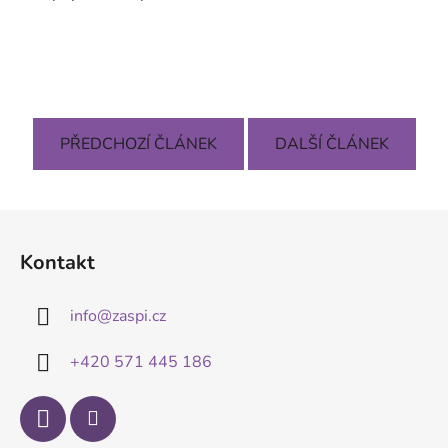
PŘEDCHOZÍ ČLÁNEK
DALŠÍ ČLÁNEK
Z
á
Kontakt
p
a
info
@
zaspi.cz
t
í
+420 571 445 186