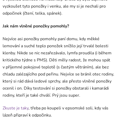
vyzkoušet tyto ponožky i venku, ale my si je nechali pro
odpočinek (čtení, telka, spánek).
Jak nám vlněné ponožky pomohly?
Nejvíce asi ponožky pomohly paní domu, kdy měkké
lemování a suché teplo ponožek snížilo její trvalé bolesti
klenby. Nikde se nic nezařezávalo, lymfa proudila (i během
kritického týdne s PMS). Děti měly radost, že mohou spát
v příjemné pokojové teplotě (s častým větráním), ale bez
chladu zalézajícího pod peřinu. Nejvíce se bránil otec rodiny,
který si rád dává ledové sprchy, ale přesto vlněné ponožky
ocenil i on. Díky testování si ponožky obstarali i kamarádi
rodiny, kteří je také chválí. Prý jsou super.
Zkuste je taky
, třeba po koupeli v epsomské soli, kdy vás
lázeň připraví k odpočinku.