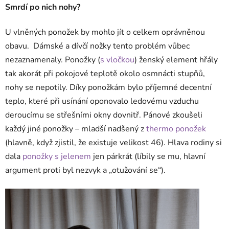
Smrdí po nich nohy?
U vlněných ponožek by mohlo jít o celkem oprávněnou
obavu. Dámské a dívčí nožky tento problém vůbec
nezaznamenaly. Ponožky (
s vločkou
) ženský element hřály
tak akorát při pokojové teplotě okolo osmnácti stupňů,
nohy se nepotily. Díky ponožkám bylo příjemné decentní
teplo, které při usínání oponovalo ledovému vzduchu
deroucímu se střešními okny dovnitř. Pánové zkoušeli
každý jiné ponožky – mladší nadšený z
thermo ponožek
(hlavně, když zjistil, že existuje velikost 46). Hlava rodiny si
dala
ponožky s jelenem
jen párkrát (líbily se mu, hlavní
argument proti byl nezvyk a „otužování se“).