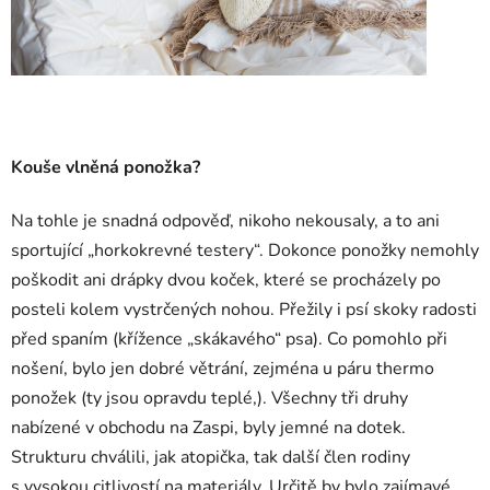
Kouše vlněná ponožka?
Na tohle je snadná odpověď, nikoho nekousaly, a to ani
sportující „horkokrevné testery“. Dokonce ponožky nemohly
poškodit ani drápky dvou koček, které se procházely po
posteli kolem vystrčených nohou. Přežily i psí skoky radosti
před spaním (křížence „skákavého“ psa). Co pomohlo při
nošení, bylo jen dobré větrání, zejména u páru thermo
ponožek (ty jsou opravdu teplé,). Všechny tři druhy
nabízené v obchodu na Zaspi, byly jemné na dotek.
Strukturu chválili, jak atopička, tak další člen rodiny
s vysokou citlivostí na materiály. Určitě by bylo zajímavé