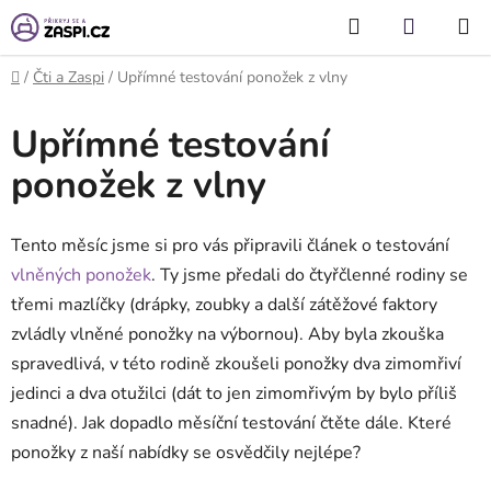
Přejít na obsah
Hledat
NÁKUP
KOŠÍK
Domů
/
Čti a Zaspi
/
Upřímné testování ponožek z vlny
Upřímné testování
ponožek z vlny
Tento měsíc jsme si pro vás připravili článek o testování
vlněných ponožek
. Ty jsme předali do čtyřčlenné rodiny se
třemi mazlíčky (drápky, zoubky a další zátěžové faktory
zvládly vlněné ponožky na výbornou). Aby byla zkouška
spravedlivá, v této rodině zkoušeli ponožky dva zimomřiví
jedinci a dva otužilci (dát to jen zimomřivým by bylo příliš
snadné). Jak dopadlo měsíční testování čtěte dále. Které
ponožky z naší nabídky se osvědčily nejlépe?