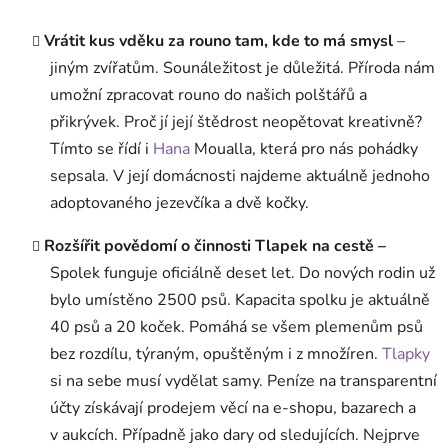
Vrátit kus vděku za rouno tam, kde to má smysl
–
jiným zvířatům. Sounáležitost je důležitá. Příroda nám
umožní zpracovat rouno do našich polštářů a
přikrývek. Proč jí její štědrost neopětovat kreativně?
Tímto se řídí i
Hana
Moualla, která pro nás pohádky
sepsala. V její domácnosti najdeme aktuálně jednoho
adoptovaného jezevčíka a dvě kočky.
Rozšířit povědomí o činnosti Tlapek na cestě –
Spolek funguje oficiálně deset let. Do nových rodin už
bylo umístěno 2500 psů. Kapacita spolku je aktuálně
40 psů a 20 koček. Pomáhá se všem plemenům psů
bez rozdílu, týraným, opuštěným i z množíren.
Tlapky
si na sebe musí vydělat samy. Peníze na transparentní
účty získávají prodejem věcí na e-shopu, bazarech a
v aukcích. Případně jako dary od sledujících. Nejprve