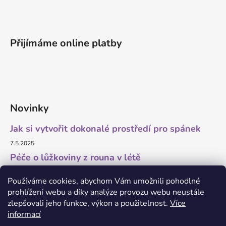
Přijímáme online platby
Novinky
Jak si vytvořit dokonalé prostředí pro spánek
7.5.2025
Péče o lůžkoviny z rouna v létě
11.7.2023
Používáme cookies, abychom Vám umožnili pohodlné
prohlížení webu a díky analýze provozu webu neustále
zlepšovali jeho funkce, výkon a použitelnost.
Více
informací
O marketing a grafiku se stará Brandedguys.com