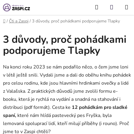
Přejít na obsah
Hledat
NÁKUP
KOŠÍK
Domů
/
Čti a Zaspi
/
3 důvody, proč pohádkami podporujeme Tlapky
3 důvody, proč pohádkami
podporujeme Tlapky
Na konci roku 2023 se nám podařilo něco, o čem jsme loni
v létě ještě snili. Vydali jsme a dali do oběhu knihu pohádek
pro celou rodinu, kde jsou hlavními hrdinkami ovečky a lidé
z Valašska. Z praktických důvodů jsme zvolili formu e-
booku, která je rychlá na vydání a snadná na stahování i
distribuci (pdf formát). Cesta ke
12 pohádkám pro sladké
spaní,
které nám hlídá pastevecký pes Fryška, byla
lemovaná spoluprací lidí, kteří milují příběhy (i rouno). Proč
jsme to v Zaspi chtěli?