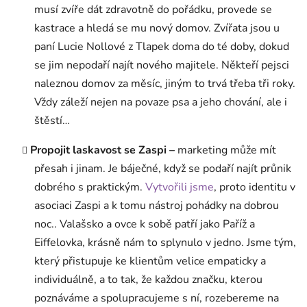
musí zvíře dát zdravotně do pořádku, provede se
kastrace a hledá se mu nový domov. Zvířata jsou u
paní Lucie Nollové z Tlapek doma do té doby, dokud
se jim nepodaří najít nového majitele. Někteří pejsci
naleznou domov za měsíc, jiným to trvá třeba tři roky.
Vždy záleží nejen na povaze psa a jeho chování, ale i
štěstí…
Propojit laskavost se Zaspi –
marketing může mít
přesah i jinam. Je báječné, když se podaří najít průnik
dobrého s praktickým.
Vytvořili jsme
, proto identitu v
asociaci Zaspi a k tomu nástroj pohádky na dobrou
noc.. Valašsko a ovce k sobě patří jako Paříž a
Eiffelovka, krásně nám to splynulo v jedno. Jsme tým,
který přistupuje ke klientům velice empaticky a
individuálně, a to tak, že každou značku, kterou
poznáváme a spolupracujeme s ní, rozebereme na