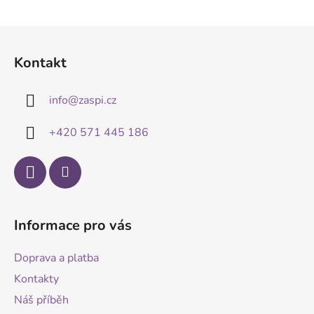
Z
á
Kontakt
p
a
info
@
zaspi.cz
t
í
+420 571 445 186
Informace pro vás
Doprava a platba
Kontakty
Náš příběh