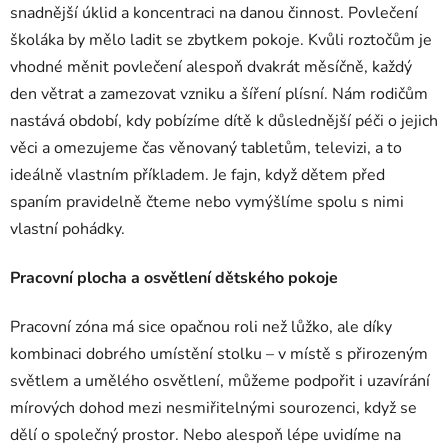
snadnější úklid a koncentraci na danou činnost. Povlečení
školáka by mělo ladit se zbytkem pokoje. Kvůli roztočům je
vhodné měnit povlečení alespoň dvakrát měsíčně, každý
den větrat a zamezovat vzniku a šíření plísní. Nám rodičům
nastává období, kdy pobízíme dítě k důslednější péči o jejich
věci a omezujeme čas věnovaný tabletům, televizi, a to
ideálně vlastním příkladem. Je fajn, když dětem před
spaním pravidelně čteme nebo vymýšlíme spolu s nimi
vlastní pohádky.
Pracovní plocha a osvětlení dětského pokoje
Pracovní zóna má sice opačnou roli než lůžko, ale díky
kombinaci dobrého umístění stolku – v místě s přirozeným
světlem a umělého osvětlení, můžeme podpořit i uzavírání
mírových dohod mezi nesmiřitelnými sourozenci, když se
dělí o společný prostor. Nebo alespoň lépe uvidíme na