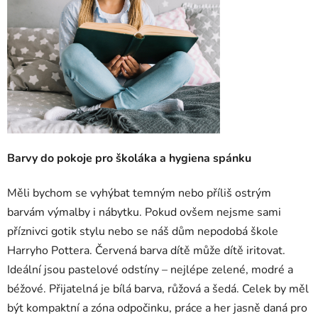
Barvy do pokoje pro školáka a hygiena spánku
Měli bychom se vyhýbat temným nebo příliš ostrým
barvám výmalby i nábytku. Pokud ovšem nejsme sami
příznivci gotik stylu nebo se náš dům nepodobá škole
Harryho Pottera. Červená barva dítě může dítě iritovat.
Ideální jsou pastelové odstíny – nejlépe zelené, modré a
béžové. Přijatelná je bílá barva, růžová a šedá. Celek by měl
být kompaktní a zóna odpočinku, práce a her jasně daná pro