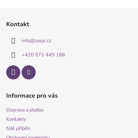
Z
á
Kontakt
p
a
info
@
zaspi.cz
t
í
+420 571 445 186
Informace pro vás
Doprava a platba
Kontakty
Náš příběh
Obchodní podmínky