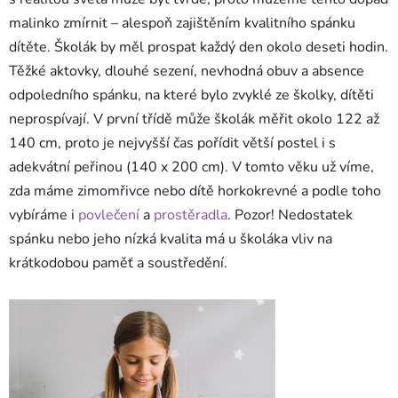
malinko zmírnit – alespoň zajištěním kvalitního spánku
dítěte. Školák by měl prospat každý den okolo deseti hodin.
Těžké aktovky, dlouhé sezení, nevhodná obuv a absence
odpoledního spánku, na které bylo zvyklé ze školky, dítěti
neprospívají. V první třídě může školák měřit okolo 122 až
140 cm, proto je nejvyšší čas pořídit větší postel i s
adekvátní peřinou (140 x 200 cm). V tomto věku už víme,
zda máme zimomřivce nebo dítě horkokrevné a podle toho
vybíráme i
povlečení
a
prostěradla
. Pozor! Nedostatek
spánku nebo jeho nízká kvalita má u školáka vliv na
krátkodobou paměť a soustředění.