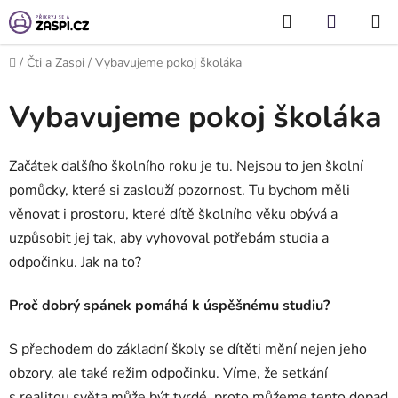
Přejít na obsah
Hledat
NÁKUP
KOŠÍK
Domů
/
Čti a Zaspi
/
Vybavujeme pokoj školáka
Vybavujeme pokoj školáka
Začátek dalšího školního roku je tu. Nejsou to jen školní
pomůcky, které si zaslouží pozornost. Tu bychom měli
věnovat i prostoru, které dítě školního věku obývá a
uzpůsobit jej tak, aby vyhovoval potřebám studia a
odpočinku. Jak na to?
Proč dobrý spánek pomáhá k úspěšnému studiu?
S přechodem do základní školy se dítěti mění nejen jeho
obzory, ale také režim odpočinku. Víme, že setkání
s realitou světa může být tvrdé, proto můžeme tento dopad