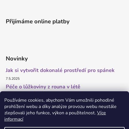
Přijímáme online platby
Novinky
Jak si vytvořit dokonalé prostředí pro spánek
7.5.2025
Péče o lůžkoviny z rouna v létě
11.7.2023
Používáme cookies, abychom Vám umožnili pohodlné
prohlížení webu a díky analýze provozu webu neustále
zlepšovali jeho funkce, výkon a použitelnost.
Více
informací
O marketing a grafiku se stará Brandedguys.com