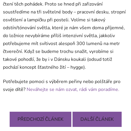
čtení těch pohádek. Proto se hned při zařizování
soustředíme na tři světelné body – pracovní desku, stropní
osvětlení a lampičku při posteli. Volíme si takový
odstín/tónování světla, které je nám všem doma příjemné,
do ložnice nevybíráme příliš intenzivní světla, jakkoliv
potřebujeme mít svítivost alespoň 300 lumenů na metr
čtvereční. Když se budeme trochu snažit, vyrobíme si
takové pohodlí, že by i v Dánsku koukali (odsud totiž
pochází koncept šťastného žití – hygge).
Potřebujete pomoci s výběrem peřiny nebo polštáře pro
svoje dítě?
Neváhejte se nám ozvat, rádi vám poradíme.
PŘEDCHOZÍ ČLÁNEK
DALŠÍ ČLÁNEK