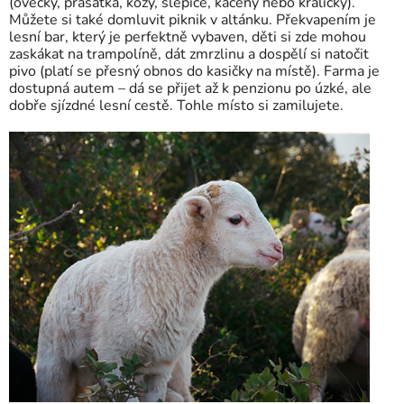
(ovečky, prasátka, kozy, slepice, kačeny nebo králíčky).
Můžete si také domluvit piknik v altánku. Překvapením je
lesní bar, který je perfektně vybaven, děti si zde mohou
zaskákat na trampolíně, dát zmrzlinu a dospělí si natočit
pivo (platí se přesný obnos do kasičky na místě). Farma je
dostupná autem – dá se přijet až k penzionu po úzké, ale
dobře sjízdné lesní cestě. Tohle místo si zamilujete.