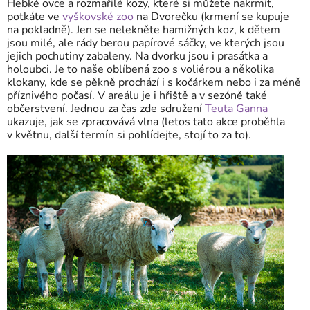
Hebké ovce a rozmařilé kozy, které si můžete nakrmit,
potkáte ve
vyškovské zoo
na Dvorečku (krmení se kupuje
na pokladně). Jen se nelekněte hamižných koz, k dětem
jsou milé, ale rády berou papírové sáčky, ve kterých jsou
jejich pochutiny zabaleny. Na dvorku jsou i prasátka a
holoubci. Je to naše oblíbená zoo s voliérou a několika
klokany, kde se pěkně prochází i s kočárkem nebo i za méně
příznivého počasí. V areálu je i hřiště a v sezóně také
občerstvení. Jednou za čas zde sdružení
Teuta Ganna
ukazuje, jak se zpracovává vlna (letos tato akce proběhla
v květnu, další termín si pohlídejte, stojí to za to).