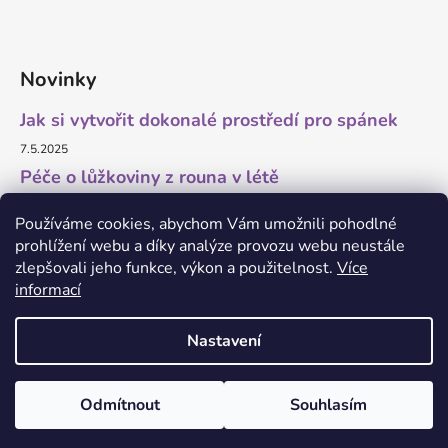
Novinky
Jak si vytvořit dokonalé prostředí pro spánek
7.5.2025
Péče o lůžkoviny z rouna v létě
11.7.2023
Používáme cookies, abychom Vám umožnili pohodlné
prohlížení webu a díky analýze provozu webu neustále
zlepšovali jeho funkce, výkon a použitelnost.
Více
informací
O marketing a grafiku se stará Brandedguys.com
Nastavení
Vytvořil Shoptet
Odmítnout
Souhlasím
Copyright 2026
Zaspi.cz
. Všechna práva vyhrazena.
Upravit nastavení cookies