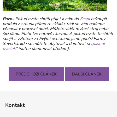
Pozn.:
Pokud byste chtěli přijet k nám do
Zaspi
nakoupit
produkty z rouna přímo ze skladu, rádi se vám budeme
věnovat v pracovní době. Můžete vidět mykací stroj nebo
šicí dílnu. Platit lze hotově i kartou. A pokud byste to chtěli
spojit s výletem za živými ovečkami, jsme poblíž Farmy
Severka, kde se můžete ubytovat a domluvit si „
pasení
oveček
“ (nutné domlouvat předem).
PŘEDCHOZÍ ČLÁNEK
DALŠÍ ČLÁNEK
Z
á
Kontakt
p
a