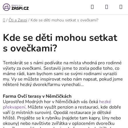
Přejít na obsah
Hledat
NÁKUP
KOŠÍK
Domů
/
Čti a Zaspi
/
Kde se děti mohou setkat s ovečkami?
Kde se děti mohou setkat
s ovečkami?
Tentokrát se s námi podíváte na místa vhodná pro rodinné
výlety za ovečkami. Sestavili jsme to zcela podle toho, co
máme rádi, kam bychom sami se svými rodinami vyrazili
my. Vy se můžete inspirovat nebo nám napsat, pokud jsme
některé hezký dvorek/farmu vynechali…
Farma Ovčí terasy v Němčičkách
Uprostřed Modrých hor v Němčičkách vás čeká
hezké
překvapení
. Můžete využít penzion a restauraci, kde dobře
vaří (z místních surovin). Opodál restaurace je dětské
hřiště. Projděte se k rybníku (najdete tam kapry, líny nebo
okouny) nebo navštivte zvířátka v oploceném dvorečku