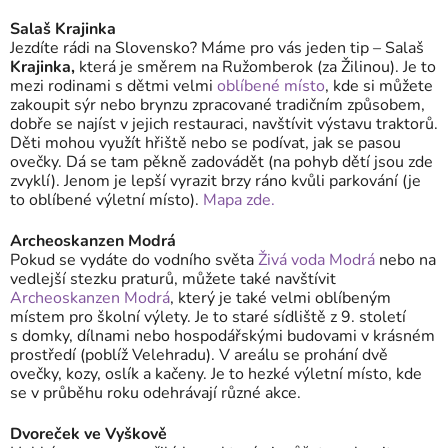
Salaš Krajinka
Jezdíte rádi na Slovensko? Máme pro vás jeden tip – Salaš
Krajinka,
která je směrem na Ružomberok (za Žilinou). Je to
mezi rodinami s dětmi velmi
oblíbené místo
, kde si můžete
zakoupit sýr nebo brynzu zpracované tradičním způsobem,
dobře se najíst v jejich restauraci, navštívit výstavu traktorů.
Děti mohou využít hřiště nebo se podívat, jak se pasou
ovečky. Dá se tam pěkně zadovádět (na pohyb dětí jsou zde
zvyklí). Jenom je lepší vyrazit brzy ráno kvůli parkování (je
to oblíbené výletní místo).
Mapa zde.
Archeoskanzen Modrá
Pokud se vydáte do vodního světa
Živá voda Modrá
nebo na
vedlejší stezku praturů, můžete také navštívit
Archeoskanzen Modrá
, který je také velmi oblíbeným
místem pro školní výlety. Je to staré sídliště z 9. století
s domky, dílnami nebo hospodářskými budovami v krásném
prostředí (poblíž Velehradu). V areálu se prohání dvě
ovečky, kozy, oslík a kačeny. Je to hezké výletní místo, kde
se v průběhu roku odehrávají různé akce.
Dvoreček ve Vyškově